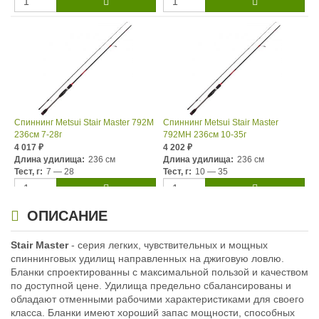
Спиннинг Metsui Stair Master 792M
Спиннинг Metsui Stair Master
236см 7-28г
792MH 236см 10-35г
4 017
4 202
₽
₽
Длина удилища:
236 см
Длина удилища:
236 см
Тест, г:
7 — 28
Тест, г:
10 — 35
ОПИСАНИЕ
Stair Master
- серия легких, чувствительных и мощных
спиннинговых удилищ направленных на джиговую ловлю.
Бланки спроектированны с максимальной пользой и качеством
по доступной цене. Удилища предельно сбалансированы и
обладают отменными рабочими характеристиками для своего
Спиннинг Metsui Stair Master
класса. Бланки имеют хороший запас мощности, способных