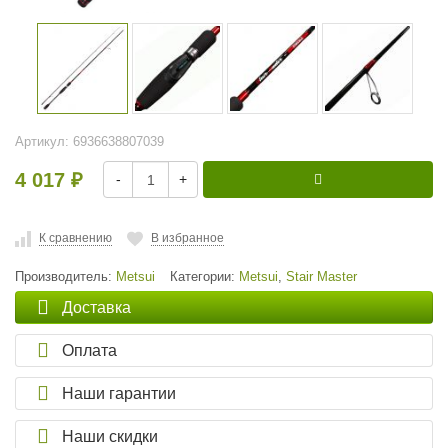
Артикул:
6936638807039
4 017
-
+
₽
К сравнению
В избранное
Производитель:
Metsui
Категории:
Metsui
,
Stair Master
Доставка
Оплата
Наши гарантии
Наши скидки