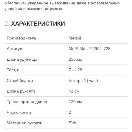
762ML 229см 5-21г
обеспечить уверенное вываживание даже в экстремальных
3 854
₽
условиях и высоких нагрузках.
Длина удилища:
229 см
Тест, г:
5 — 21
ХАРАКТЕРИСТИКИ
Производитель
Metsui
Артикул
MetStMas-792ML-728
Длина удилища
236 см
Тест, г
7 — 28
Строй бланка
Быстрый (Fast)
Длина рукояти
41 см
Транспортная длина
120 см
Число колен
2
Материал рукояти
EVA