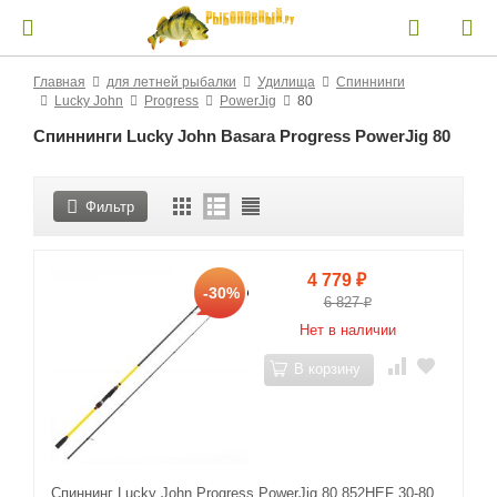
Главная
для летней рыбалки
Удилища
Спиннинги
Lucky John
Progress
PowerJig
80
Спиннинги Lucky John Basara Progress PowerJig 80
Фильтр
4 779
₽
-30%
6 827
₽
Нет в наличии
В корзину
Спиннинг Lucky John Progress PowerJig 80 852HEF 30-80