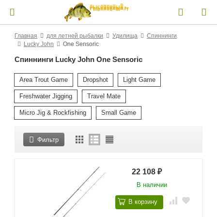
Главная
для летней рыбалки
Удилища
Спиннинги
Lucky John
One Sensoric
Спиннинги Lucky John One Sensoric
Area Trout Game
Dropshot
Light Game
Freshwater Jigging
Travel Mate
Micro Jig & Rockfishing
Small Game
Фильтр
22 108
₽
В наличии
В корзину