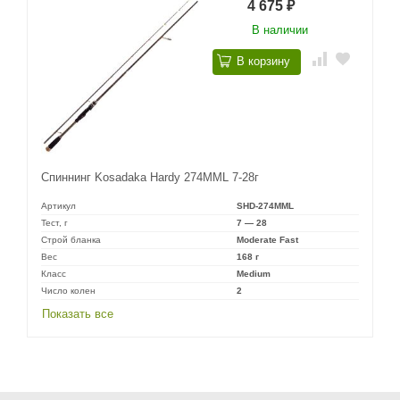
4 675
₽
В наличии
В корзину
Спиннинг Kosadaka Hardy 274MML 7-28г
Артикул
SHD-274MML
Тест, г
7 — 28
Строй бланка
Moderate Fast
Вес
168 г
Класс
Medium
Число колен
2
Показать все