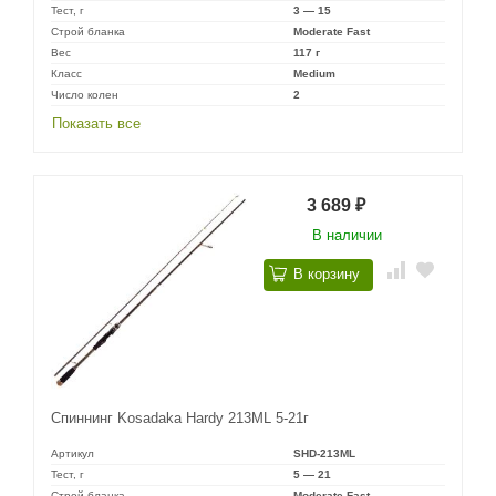
Тест, г
3 — 15
Строй бланка
Moderate Fast
Вес
117 г
Класс
Medium
Число колен
2
Показать все
3 689
₽
В наличии
В корзину
Спиннинг Kosadaka Hardy 213ML 5-21г
Артикул
SHD-213ML
Тест, г
5 — 21
Строй бланка
Moderate Fast