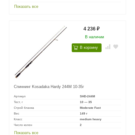
Показать все
4 236
₽
В наличии
В корзину
Спиннинг Kosadaka Hardy 244M 10-35г
Артикул
SHD-244M
Тест, г
10 — 35
Строй бланка
Moderate Fast
Вес
149 г
Класс
medium heavy
Число колен
2
Показать все