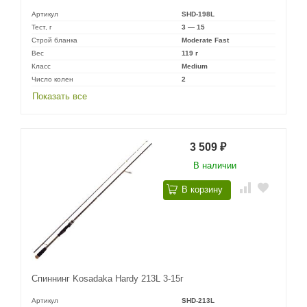
Артикул
SHD-198L
Тест, г
3 — 15
Строй бланка
Moderate Fast
Вес
119 г
Класс
Medium
Число колен
2
Показать все
3 509
₽
В наличии
В корзину
Спиннинг Kosadaka Hardy 213L 3-15г
Артикул
SHD-213L