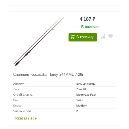
4 187
₽
В наличии
В корзину
Спиннинг Kosadaka Hardy 244MML 7-28г
Артикул
SHD-244MML
Тест, г
7 — 28
Строй бланка
Moderate Fast
Вес
142 г
Класс
Medium
Число колен
2
Показать все