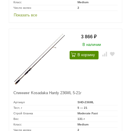
Класс
Medium
Число колен
2
Показать все
3 866
₽
В наличии
В корзину
Спиннинг Kosadaka Hardy 236ML 5-21г
Артикул
SHD-236ML
Тест, г
5 — 21
Строй бланка
Moderate Fast
Вес
131 г
Класс
Medium
Число колен
2