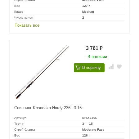
Вес
127 г
Класс
Medium
Число колен
2
Показать все
3 761
₽
В наличии
В корзину
Спиннинг Kosadaka Hardy 236L 3-15г
Артикул
SHD-236L
Тест, г
3 — 15
Строй бланка
Moderate Fast
Вес
126 г