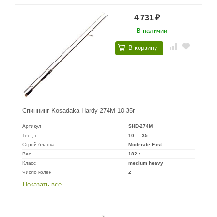
4 731
₽
В наличии
В корзину
Спиннинг Kosadaka Hardy 274M 10-35г
Артикул
SHD-274M
Тест, г
10 — 35
Строй бланка
Moderate Fast
Вес
182 г
Класс
medium heavy
Число колен
2
Показать все