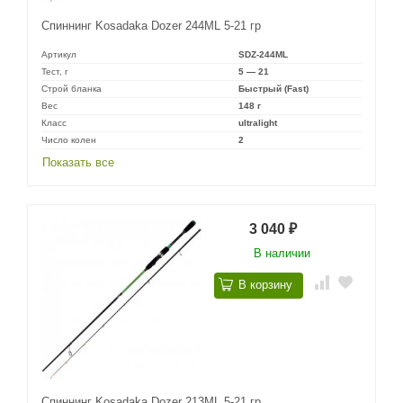
Спиннинг Kosadaka Dozer 244ML 5-21 гр
Артикул
SDZ-244ML
Тест, г
5 — 21
Строй бланка
Быстрый (Fast)
Вес
148 г
Класс
ultralight
Число колен
2
Показать все
3 040
₽
В наличии
В корзину
Спиннинг Kosadaka Dozer 213ML 5-21 гр