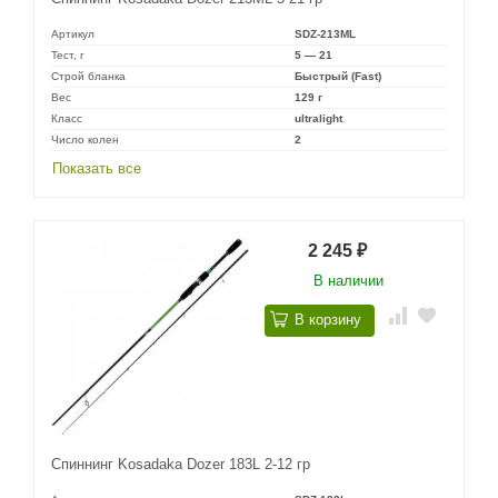
Артикул
SDZ-213ML
Тест, г
5 — 21
Строй бланка
Быстрый (Fast)
Вес
129 г
Класс
ultralight
Число колен
2
Показать все
2 245
₽
В наличии
В корзину
Спиннинг Kosadaka Dozer 183L 2-12 гр