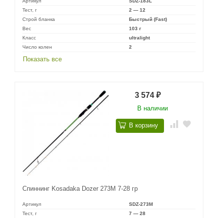
Артикул
SDZ-183L
Тест, г
2 — 12
Строй бланка
Быстрый (Fast)
Вес
103 г
Класс
ultralight
Число колен
2
Показать все
3 574
₽
В наличии
В корзину
Спиннинг Kosadaka Dozer 273M 7-28 гр
Артикул
SDZ-273M
Тест, г
7 — 28