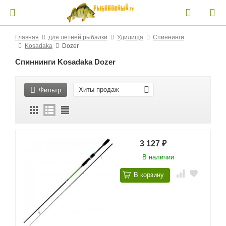
Главная
для летней рыбалки
Удилища
Спиннинги
Kosadaka
Dozer
Спиннинги Kosadaka Dozer
Хиты продаж
Фильтр
3 127
₽
В наличии
В корзину