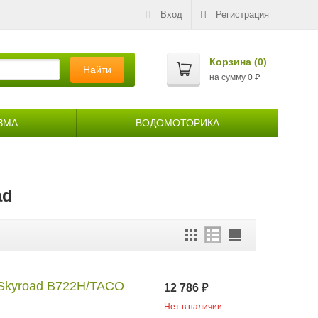
Вход
Регистрация
Корзина (
0
)
Найти
на сумму
0
₽
ЗМА
ВОДОМОТОРИКА
ad
 Skyroad B722H/TACO
12 786
₽
Нет в наличии