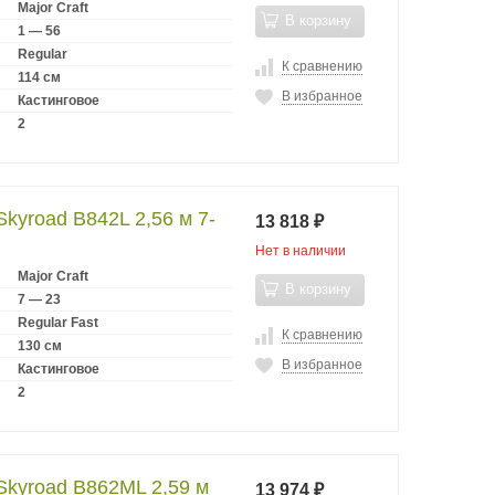
Major Craft
В корзину
1 — 56
Regular
К сравнению
114 см
В избранное
Кастинговое
2
Skyroad B842L 2,56 м 7-
13 818
₽
Нет в наличии
Major Craft
В корзину
7 — 23
Regular Fast
К сравнению
130 см
В избранное
Кастинговое
2
Skyroad B862ML 2,59 м
13 974
₽