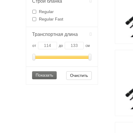
Строй бланка
Regular
Regular Fast
Транспортная длина
от
до
см
Очистить