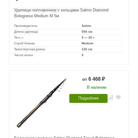
Удилище поплавочное с кольцами Salmo Diamond
Bolognese Medium M 5м
Производитель
Salmo
Длина удилища
500 см
Тест, г
3 — 20 г
Строй бланка
Medium
Транспортная длина
126 см
Число колен
5
6 468
от
₽
В наличии
Подробнее