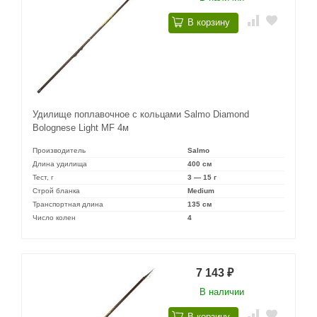
В корзину
Удилище поплавочное с кольцами Salmo Diamond
Bolognese Light MF 4м
Производитель
Salmo
Длина удилища
400 см
Тест, г
3 — 15 г
Строй бланка
Medium
Транспортная длина
135 см
Число колен
4
7 143
₽
В наличии
В корзину