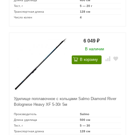
Длина удилища
400 см
Тест, г
5 — 20 г
Транспортная длина
128 см
Число колен
4
6 049
₽
В наличии
В корзину
Удилище поплавочное с кольцами Salmo Diamond River
Bolognese Heavy XF 5-30г 5м
Производитель
Salmo
Длина удилища
500 см
Тест, г
5 — 30
Транспортная длина
128 см