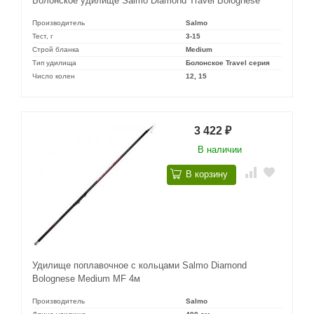
Болонское удилище Salmo Diamond Travel Bolognese
Производитель
Salmo
Тест, г
3-15
Строй бланка
Medium
Тип удилища
Болонское Travel серия
Число колен
12, 15
3 422
₽
В наличии
В корзину
Удилище поплавочное с кольцами Salmo Diamond
Bolognese Medium MF 4м
Производитель
Salmo