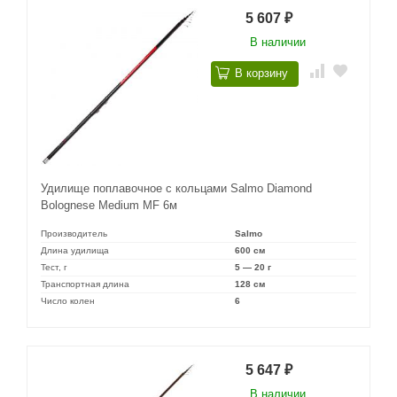
5 607
₽
В наличии
В корзину
Удилище поплавочное с кольцами Salmo Diamond
Bolognese Medium MF 6м
Производитель
Salmo
Длина удилища
600 см
Тест, г
5 — 20 г
Транспортная длина
128 см
Число колен
6
5 647
₽
В наличии