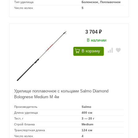
Тип удилища
Болонское, Поплавочное
Число колен
5
3 704
₽
В наличии
В корзину
Удилище поплавочное с кольцами Salmo Diamond
Bolognese Medium M 4м
Производитель
Salmo
Длина удилища
400 см
Тест, г
3 — 20 г
Строй бланка
Medium
Транспортная длина
124 см
Число колен
4