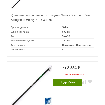
Удилище поплавочное с кольцами Salmo Diamond River
Bolognese Heavy XF 5-30г 6м
Производитель
Salmo
Длина удилища
600 см
Тест, г
5 — 30
Транспортная длина
130 см
Тип удилища
Болонское, Поплавочное
Число колен
6
2 834
от
₽
Нет в наличии
Подробнее