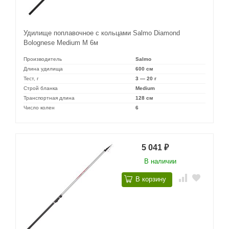
Удилище поплавочное с кольцами Salmo Diamond
Bolognese Medium M 6м
Производитель
Salmo
Длина удилища
600 см
Тест, г
3 — 20 г
Строй бланка
Medium
Транспортная длина
128 см
Число колен
6
5 041
₽
В наличии
В корзину