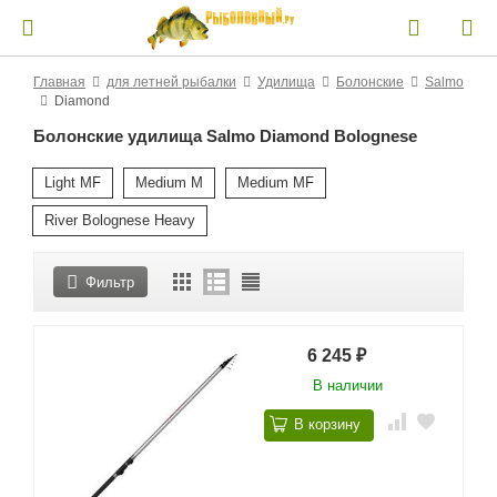
Главная
для летней рыбалки
Удилища
Болонские
Salmo
Diamond
Болонские удилища Salmo Diamond Bolognese
Light MF
Medium M
Medium MF
River Bolognese Heavy
Фильтр
6 245
₽
В наличии
В корзину