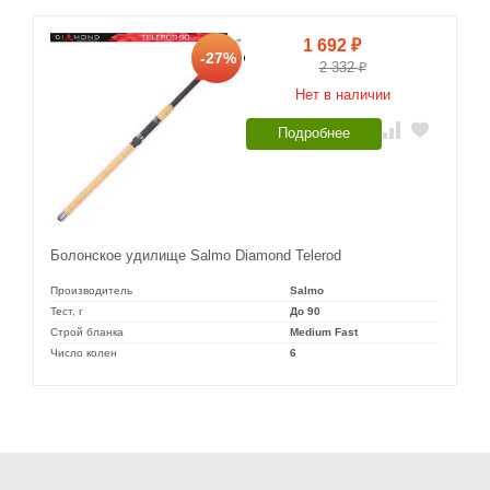
1 692
₽
-27%
2 332
₽
Нет в наличии
Подробнее
Болонское удилище Salmo Diamond Telerod
Производитель
Salmo
Тест, г
До 90
Строй бланка
Medium Fast
Число колен
6