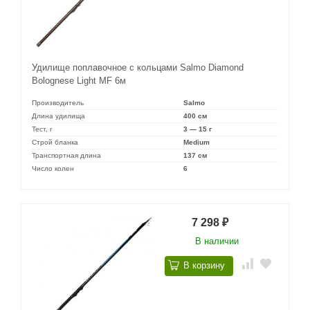
Удилище поплавочное с кольцами Salmo Diamond
Bolognese Light MF 6м
Производитель
Salmo
Длина удилища
400 см
Тест, г
3 — 15 г
Строй бланка
Medium
Транспортная длина
137 см
Число колен
6
7 298
₽
В наличии
В корзину