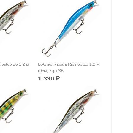
ipstop до 1,2 м
Воблер Rapala Ripstop до 1,2 м
(9см, 7гр) SB
1 330
₽
и:
90 мм
Длина приманки:
90 мм
7 г
Вес приманки:
7 г
метров:
Заглубление, метров:
0,9 — 1,2
-
Номер крючка:
-
Нет в наличии