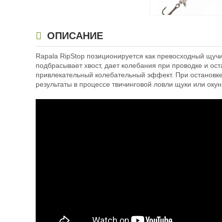
Воблер Rapala Ripst
ОПИСАНИЕ
(12см, 14гр) FT
Rapala RipStop позиционируется как превосходный щучи
1 950
₽
подбрасывает хвост, дает колебания при проводке и ост
Длина приманки:
1
привлекательный колебательный эффект. При остановке
Вес приманки:
14 г
результаты в процессе твичинговой ловли щуки или оку
Заглубление, метр
1,3 — 1,6
Номер крючка:
-
Нет в наличии
Воблер Rapala Ripst
(9см, 7гр) FT
1 890
₽
Длина приманки:
9