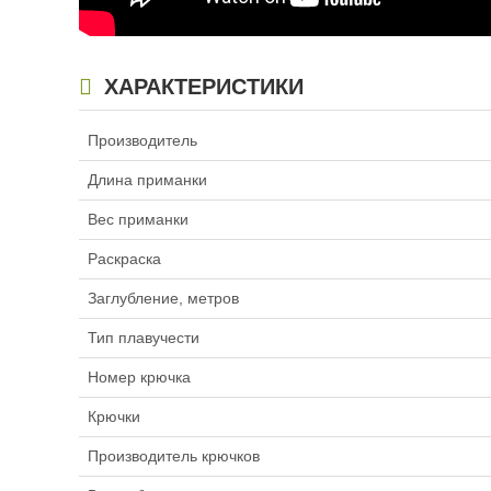
Вес приманки:
7 г
Заглубление, метр
0,9 — 1,2
Номер крючка:
-
ХАРАКТЕРИСТИКИ
Нет в наличии
Производитель
Длина приманки
Вес приманки
Воблер Rapala Ripst
Раскраска
(12см, 14гр) CBN
1 232
₽
Заглубление, метров
Длина приманки:
1
Тип плавучести
Вес приманки:
14 г
Заглубление, метр
Номер крючка
1,3 — 1,6
Номер крючка:
5
Крючки
Нет в наличии
Производитель крючков