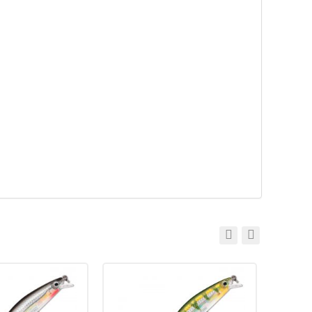
14 г
Вес приманки:
7 г
метров:
Заглубление, метров:
0,9 — 1,2
5
Номер крючка:
6 & 7
Нет в наличии
ipstop до 1,2 м
Воблер Rapala Ripstop до 1,2 м
(9см, 7гр) MBS
1 890
₽
и:
90 мм
Длина приманки:
90 мм
7 г
Вес приманки:
7 г
метров:
Заглубление, метров:
0,9 — 1,2
6 & 7
Номер крючка:
6 & 7
Нет в наличии