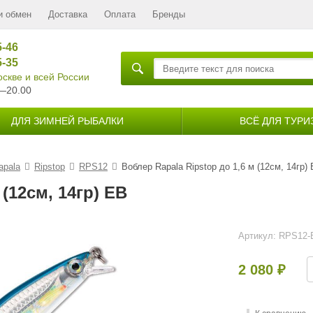
и обмен
Доставка
Оплата
Бренды
5-46
5-35
скве и всей России
—20.00
ДЛЯ ЗИМНЕЙ РЫБАЛКИ
ВСЁ ДЛЯ ТУРИ
apala
Ripstop
RPS12
Воблер Rapala Ripstop до 1,6 м (12см, 14гр)
 (12см, 14гр) EB
Артикул:
RPS12-
2 080
₽