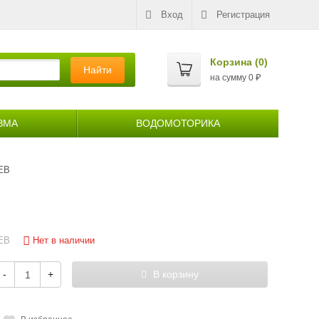
Вход
Регистрация
Корзина (
0
)
Найти
на сумму
0
₽
ЗМА
ВОДОМОТОРИКА
 EB
Нет в наличии
EB
-
+
В корзину