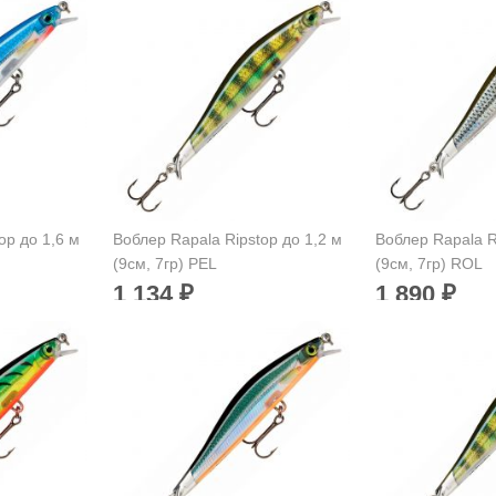
op до 1,6 м
Воблер Rapala Ripstop до 1,2 м
Воблер Rapala R
(9см, 7гр) PEL
(9см, 7гр) ROL
1 134
1 890
₽
₽
20 мм
Длина приманки:
90 мм
Длина приманк
Вес приманки:
7 г
Вес приманки:
ов:
Заглубление, метров:
Заглубление, 
0,9 — 1,2
0,9 — 1,2
Номер крючка:
-
Номер крючка:
Нет в наличии
Нет в наличии