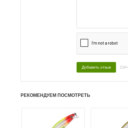
Вес приманки:
14 г
Заглубление, метр
1,3 — 1,6
Номер крючка:
5
Нет в наличии
Воблер Rapala Ripst
Ctrl
(9см, 7гр) GOBY
952
₽
Длина приманки:
9
Вес приманки:
7 г
РЕКОМЕНДУЕМ ПОСМОТРЕТЬ
Заглубление, метр
0,9 — 1,2
Номер крючка:
6 &
Нет в наличии