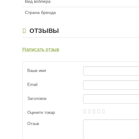
Вид воблера
Страна бренда
Воблер Rapala Ripst
(12см, 14гр) HDI
ОТЗЫВЫ
1 172
₽
Длина приманки:
1
Написать отзыв
Вес приманки:
14 г
Заглубление, метр
1,3 — 1,6
Номер крючка:
5
Ваше имя
Нет в наличии
Email
Заголовок
Оцените товар
Воблер Rapala Ripst
(12см, 14гр) MRL
Отзыв
1 172
₽
Длина приманки:
1