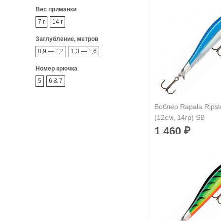
Вес приманки
7 г
14 г
Заглубление, метров
0,9 — 1,2
1,3 — 1,6
Номер крючка
5
6 & 7
Воблер Rapala Ripst
(12см, 14гр) SB
1 460
₽
Длина приманки:
1
Вес приманки:
14 г
Заглубление, метр
1,3 — 1,6
Номер крючка:
-
Нет в наличии