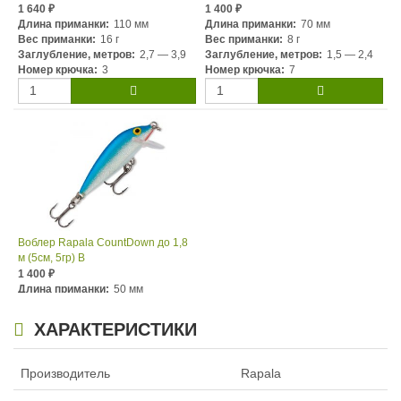
1 640
1 400
₽
₽
Длина приманки:
110 мм
Длина приманки:
70 мм
Вес приманки:
16 г
Вес приманки:
8 г
Заглубление, метров:
2,7 — 3,9
Заглубление, метров:
1,5 — 2,4
Номер крючка:
3
Номер крючка:
7
Воблер Rapala CountDown до 1,8
м (5см, 5гр) B
1 400
₽
Длина приманки:
50 мм
Вес приманки:
5 г
Заглубление, метров:
0,9 — 1,8
ХАРАКТЕРИСТИКИ
Номер крючка:
10
Производитель
Rapala