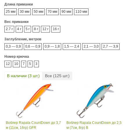
Длина приманки
25 мм
30 мм
50 мм
70 мм
90 мм
110 мм
Вес приманки
2.7 г
4 г
5 г
8 г
12 г
16 г
Заглубление, метров
0,3 — 0,9
0,6 — 0,9
0,9 — 1,8
1,5 — 2,4
2,1 — 3,0
2,7 — 3,9
Номер крючка
12
10
7
5
3
В наличии (
3
шт.)
Все (
125
шт.)
Воблер Rapala CountDown до 3,7
Воблер Rapala CountDown до 2,5
м (11см, 16гр) GFR
м (7см, 8гр) B