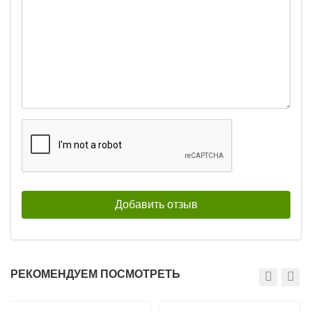
Воблер Lucky John VIB S 58
Воблер Lucky John VIB S 58
(58мм,10г) цвет 346
(58мм,10г) цвет 352
792
792
₽
₽
Длина приманки:
58 мм
Длина приманки:
58 мм
Вес приманки:
10 г
Вес приманки:
10 г
РЕКОМЕНДУЕМ ПОСМОТРЕТЬ