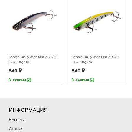
Воблер Lucky John VIB S 78 (78мм,
Воблер Lucky John VIB S 78 (78мм,
26г) 337
26г) 338
957
957
₽
₽
Длина приманки:
78 мм
Длина приманки:
78 мм
Вес приманки:
26 г
Вес приманки:
26 г
Воблер Lucky John Slim VIB S 80
Воблер Lucky John Slim VIB S 80
(8см, 20г) 101
(8см, 20г) 137
840
840
₽
₽
Воблер Lucky John VIB S 78 (78мм,
Воблер Lucky John VIB S 78 (78мм,
В наличии
В наличии
26г) 339
26г) 340
957
957
₽
₽
Длина приманки:
78 мм
Длина приманки:
78 мм
Вес приманки:
26 г
Вес приманки:
26 г
ИНФОРМАЦИЯ
Новости
Статьи