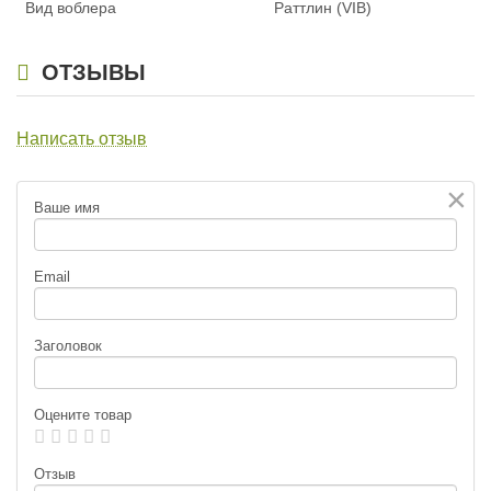
Вид воблера
Раттлин (VIB)
ОТЗЫВЫ
Воблер Lucky John VIB S 68
Воблер Lucky John VIB S 68
Написать отзыв
(68мм,16г) цвет 346
(68мм,16г) цвет 352
875
875
₽
₽
Длина приманки:
68 мм
Длина приманки:
68 мм
×
Вес приманки:
16 г
Вес приманки:
16 г
Ваше имя
Email
Заголовок
Воблер Lucky John VIB S 68
Воблер Lucky John VIB S 58
Оцените товар
(68мм,16г) цвет 353
(58мм,10г) цвет 344
875
792
₽
₽
Длина приманки:
68 мм
Длина приманки:
58 мм
Отзыв
Вес приманки:
16 г
Вес приманки:
10 г