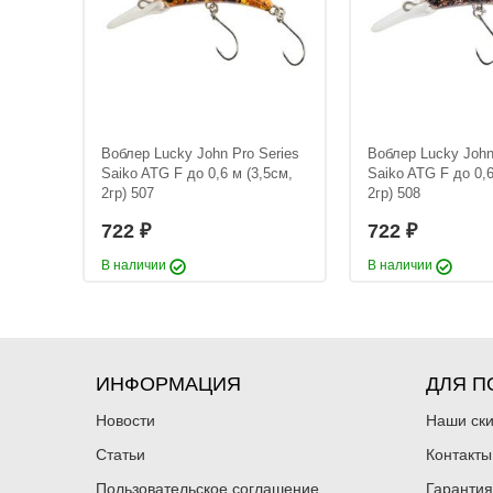
eries
Воблер Lucky John Pro Series
Воблер Lucky John
5см,
Saiko ATG F до 0,6 м (3,5см,
Saiko ATG F до 0,6
2гр) 507
2гр) 508
722
722
₽
₽
В наличии
В наличии
ИНФОРМАЦИЯ
ДЛЯ П
Новости
Наши ск
Статьи
Контакты
Пользовательское соглашение
Гарантия