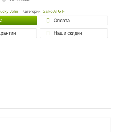
В избранное
Lucky John
Категории:
Saiko ATG F
ка
Оплата
арантии
Наши скидки