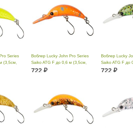
Pro Series
Воблер Lucky John Pro Series
Воблер Lucky Jo
м (3,5см,
Saiko ATG F до 0,6 м (3,5см,
Saiko ATG F до 0
2гр) 808
2гр) 509
722
722
₽
₽