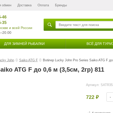
и обмен
Доставка
Оплата
Бренды
5-46
5-35
скве и всей России
—20.00
ДЛЯ ЗИМНЕЙ РЫБАЛКИ
ВСЁ ДЛЯ ТУРИ
ucky John
Saiko ATG F
Воблер Lucky John Pro Series Saiko ATG F до 
iko ATG F до 0,6 м (3,5см, 2гр) 811
Артикул:
SATR35
722
-
₽