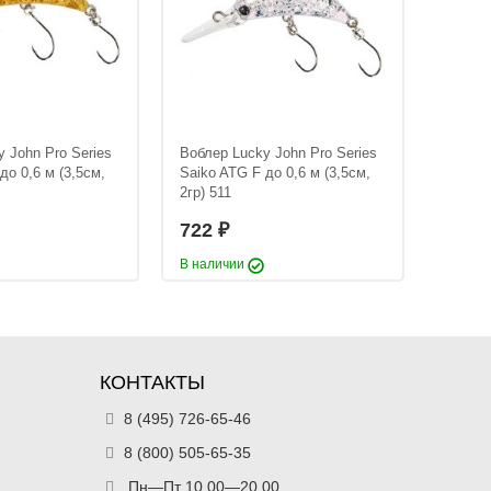
 John Pro Series
Воблер Lucky John Pro Series
Воблер
до 0,6 м (3,5см,
Saiko ATG F до 0,6 м (3,5см,
Saiko 
2гр) 511
2гр) 51
722
722
₽
В наличии
В нали
КОНТАКТЫ
8 (495) 726-65-46
8 (800) 505-65-35
Пн—Пт 10.00—20.00