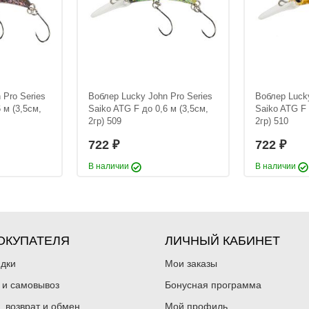
 Pro Series
Воблер Lucky John Pro Series
Воблер Lucky
 м (3,5см,
Saiko ATG F до 0,6 м (3,5см,
Saiko ATG F 
2гр) 509
2гр) 510
722
722
₽
₽
В наличии
В наличии
ОКУПАТЕЛЯ
ЛИЧНЫЙ КАБИНЕТ
идки
Мои заказы
 и самовывоз
Бонусная программа
, возврат и обмен
Мой профиль