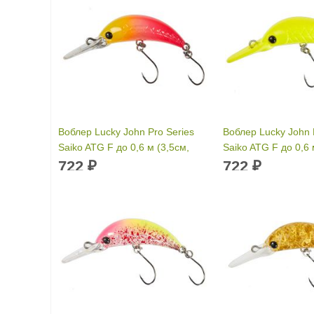
Воблер Lucky John Pro Series
Воблер Lucky John 
Saiko ATG F до 0,6 м (3,5см,
Saiko ATG F до 0,6 
2гр) 807
2гр) 806
722
722
₽
₽