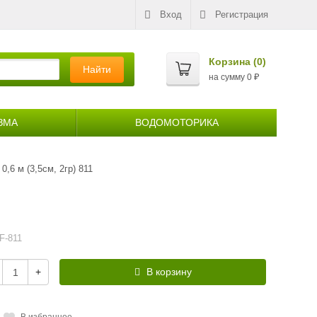
Вход
Регистрация
Корзина (
0
)
Найти
на сумму
0
₽
ЗМА
ВОДОМОТОРИКА
0,6 м (3,5см, 2гр) 811
F-811
+
В корзину