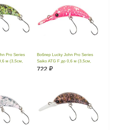
hn Pro Series
Воблер Lucky John Pro Series
,6 м (3,5см,
Saiko ATG F до 0,6 м (3,5см,
2гр) 803
722
₽