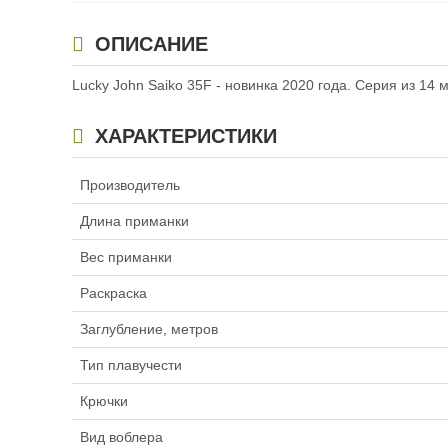
Воблер Lucky John Pro Series
Воблер Lucky John 
ОПИСАНИЕ
Saiko ATG F до 0,6 м (3,5см,
Saiko ATG F до 0,6 
2гр) 513
2гр) 510
Lucky John Saiko 35F - новинка 2020 года. Серия из 1
722
722
₽
₽
ХАРАКТЕРИСТИКИ
Производитель
Длина приманки
Вес приманки
Раскраска
Заглубление, метров
Воблер Lucky John Pro Series
Воблер Lucky John 
Saiko ATG F до 0,6 м (3,5см,
Saiko ATG F до 0,6 
Тип плавучести
2гр) 512
2гр) 809
722
722
₽
₽
Крючки
Вид воблера