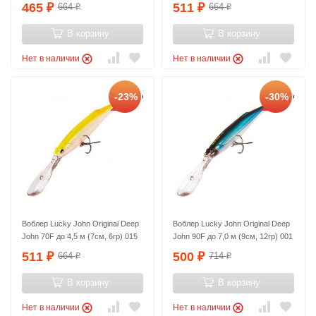
465
511
664
664
₽
₽
₽
₽
В корзину
В корзину
Нет в наличии
Нет в наличии
-23%
-30%
Воблер Lucky John Original Deep
Воблер Lucky John Original Deep
John 70F до 4,5 м (7см, 6гр) 015
John 90F до 7,0 м (9см, 12гр) 001
511
500
664
714
₽
₽
₽
₽
В корзину
В корзину
Нет в наличии
Нет в наличии