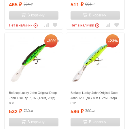
465
511
664
664
₽
₽
₽
₽
В корзину
В корзину
Нет в наличии
Нет в наличии
-30%
-23%
Воблер Lucky John Original Deep
Воблер Lucky John Original Deep
John 120F до 7,0 м (12см, 25гр)
John 120F до 7,0 м (12см, 25гр)
008
012
532
586
760
760
₽
₽
₽
₽
В корзину
В корзину