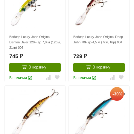
Воблер Lucky John Original
Воблер Lucky John Original Deep
Demon Diver 120F до 7,0 м (12см,
John 70F до 4,5 м (7см, 6гр) 004
21гр) 006
745
729
₽
₽
В корзину
В корзину
В наличии
В наличии
-30%