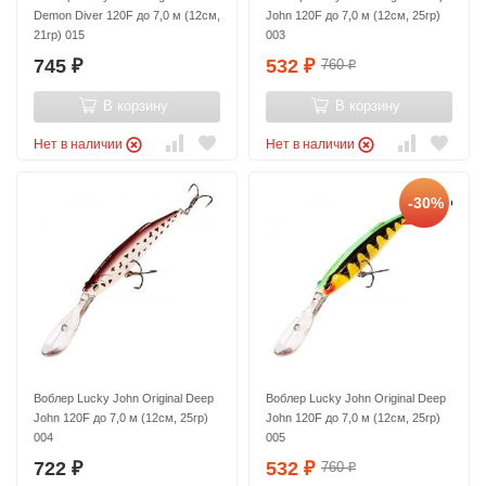
Demon Diver 120F до 7,0 м (12см,
John 120F до 7,0 м (12см, 25гр)
21гр) 015
003
745
532
760
₽
₽
₽
В корзину
В корзину
Нет в наличии
Нет в наличии
-30%
Воблер Lucky John Original Deep
Воблер Lucky John Original Deep
John 120F до 7,0 м (12см, 25гр)
John 120F до 7,0 м (12см, 25гр)
004
005
722
532
760
₽
₽
₽