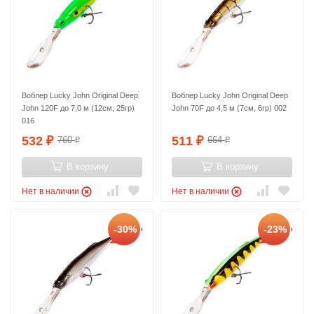
Воблер Lucky John Original Deep
Воблер Lucky John Original Deep
John 120F до 7,0 м (12см, 25гр)
John 70F до 4,5 м (7см, 6гр) 002
016
532
511
760
664
₽
₽
₽
₽
В корзину
В корзину
Нет в наличии
Нет в наличии
-30%
-23%