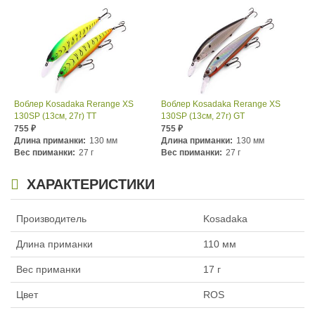
Воблер Kosadaka Rerange XS
Воблер Kosadaka Rerange XS
130SP (13см, 27г) TT
130SP (13см, 27г) GT
755
755
₽
₽
Длина приманки:
130 мм
Длина приманки:
130 мм
Вес приманки:
27 г
Вес приманки:
27 г
Заглубление, метров:
0,7 — 1,5
Заглубление, метров:
0,7 — 1,5
ХАРАКТЕРИСТИКИ
Производитель
Kosadaka
Длина приманки
110 мм
Вес приманки
17 г
Цвет
ROS
Воблер Kosadaka Rerange XS
Воблер Kosadaka Rerange XS
130SP (13см, 27г) HGBL
130SP (13см, 27г) HT