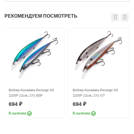
Заглубление, метров:
0,5 — 1,2
Заглубление, метров:
0,5 — 1,2
РЕКОМЕНДУЕМ ПОСМОТРЕТЬ
Воблер Kosadaka Rerange XS
Воблер Kosadaka Rerange XS
110SP (11см, 17г) VX
130SP (13см, 27г) FAR
694
755
₽
₽
Длина приманки:
110 мм
Длина приманки:
130 мм
Вес приманки:
17 г
Вес приманки:
27 г
Заглубление, метров:
0,5 — 1,2
Заглубление, метров:
0,7 — 1,5
Воблер Kosadaka Rerange XS
Воблер Kosadaka Rerange XS
110SP (11см, 17г) BSP
110SP (11см, 17г) GT
694
694
₽
₽
В наличии
В наличии