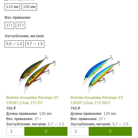
110 мм
130 мм
Вес приманки
17 г
27 г
Заглубление, метров
0,5 — 1,2
0,7 — 1,5
Воблер Kosadaka Rerange XS
Воблер Kosadaka Rerange XS
130SP (13см, 27г) PC
130SP (13см, 27г) REV
755
755
₽
₽
Длина приманки:
130 мм
Длина приманки:
130 мм
Вес приманки:
27 г
Вес приманки:
27 г
Заглубление, метров:
0,7 — 1,5
Заглубление, метров:
0,7 — 1,5