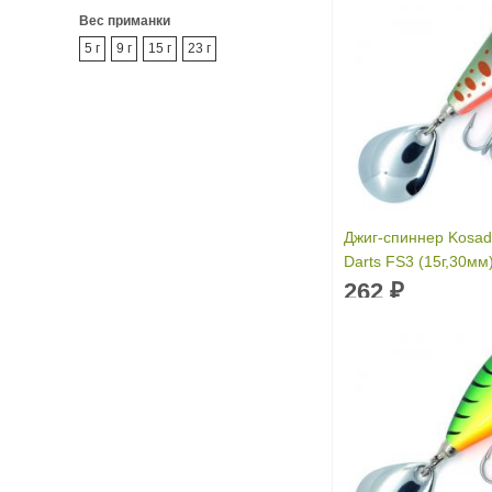
Вес приманки
5 г
9 г
15 г
23 г
Джиг-спиннер Kosad
Darts FS3 (15г,30мм
262
₽
Длина приманки:
3
Вес приманки:
15 г