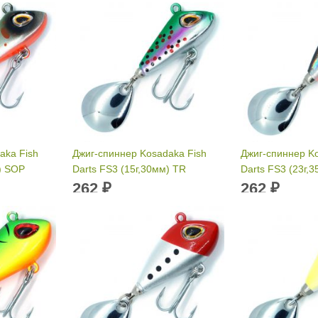
aka Fish
Джиг-спиннер Kosadaka Fish
Джиг-спиннер K
) SOP
Darts FS3 (15г,30мм) TR
Darts FS3 (23г,
262
262
₽
₽
0 мм
Длина приманки:
30 мм
Длина приманк
Вес приманки:
15 г
Вес приманки: