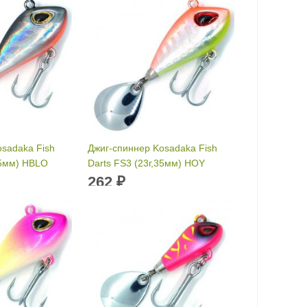
osadaka Fish
Джиг-спиннер Kosadaka Fish
35мм) HBLO
Darts FS3 (23г,35мм) HOY
262
₽
и:
35 мм
Длина приманки:
35 мм
23 г
Вес приманки:
23 г