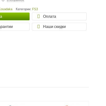
В избранное
Kosadaka
Категории:
FS3
ка
Оплата
арантии
Наши скидки