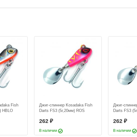
aka Fish
Джиг-спиннер Kosadaka Fish
) HBLO
Darts FS3 (5г,20мм) HOH
262
₽
0 мм
Длина приманки:
20 мм
Вес приманки:
5 г
daka Fish
Джиг-спиннер Kosadaka Fish
Джиг-спинне
м) HBLO
Darts FS3 (5г,20мм) ROS
Darts FS3 (5
262
262
₽
₽
В наличии
В наличии