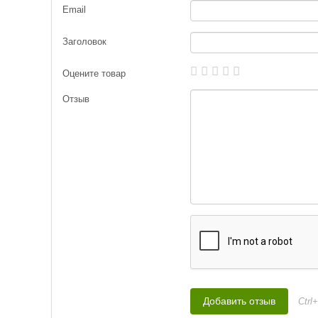
Вес приманки:
5 г
Email
Заголовок
Оцените товар
Отзыв
Джиг-спиннер Kosad
Darts FS3 (15г,30м
262
₽
Длина приманки:
3
Вес приманки:
15 г
Ctrl