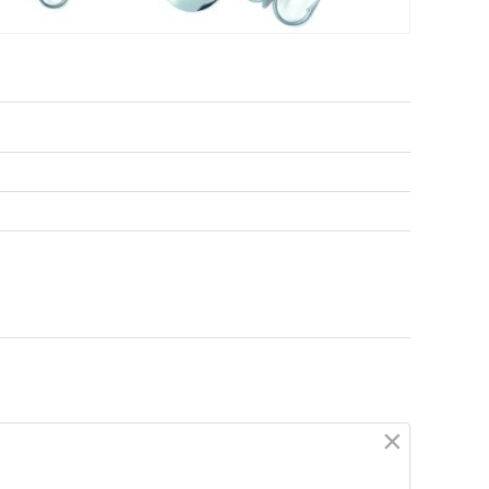
osadaka Fish
Джиг-спиннер Kosadaka Fish
35мм) YPH
Darts FS3 (5г,20мм) ROS
262
₽
и:
35 мм
Длина приманки:
20 мм
23 г
Вес приманки:
5 г
osadaka Fish
Джиг-спиннер Kosadaka Fish
5мм) MHT
Darts FS3 (9г,25мм) SIL
×
262
₽
и:
25 мм
Длина приманки:
25 мм