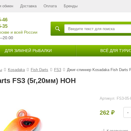
и обмен
Доставка
Оплата
Бренды
5-46
5-35
скве и всей России
—20.00
ДЛЯ ЗИМНЕЙ РЫБАЛКИ
ВСЁ ДЛЯ ТУРИ
ы
Kosadaka
Fish Darts
FS3
Джиг-спиннер Kosadaka Fish Darts 
rts FS3 (5г,20мм) HOH
Артикул:
FS3-05
262
-
₽