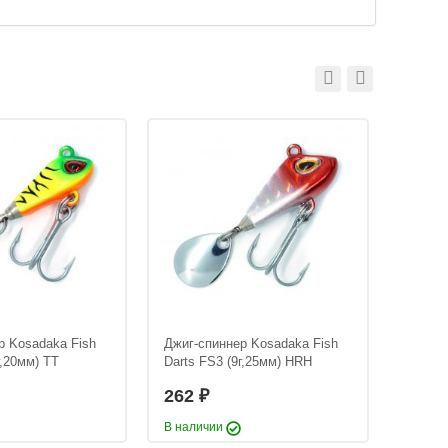
р Kosadaka Fish
Джиг-спиннер Kosadaka Fish
Джиг-с
г,20мм) TT
Darts FS3 (9г,25мм) HRH
Darts 
262
262
₽
В наличии
В нали