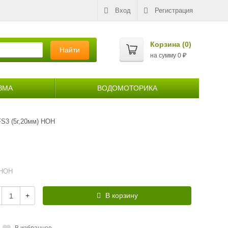
Вход
Регистрация
Корзина (
0
)
Найти
на сумму
0
₽
ЗМА
ВОДОМОТОРИКА
FS3 (5г,20мм) HOH
-HOH
+
В корзину