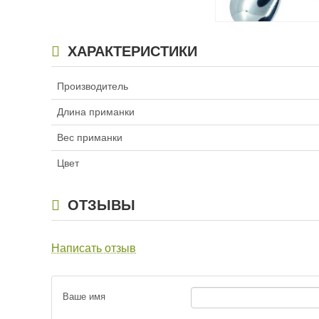
Джиг-спиннер Kosad
ХАРАКТЕРИСТИКИ
Darts FS3 (23г,35м
262
₽
Производитель
Длина приманки:
3
Длина приманки
Вес приманки:
23 г
Вес приманки
Цвет
ОТЗЫВЫ
Написать отзыв
Джиг-спиннер Kosad
Darts FS3 (5г,20мм)
262
Ваше имя
₽
Длина приманки:
2