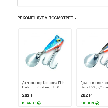
Джиг-спиннер Kosad
РЕКОМЕНДУЕМ ПОСМОТРЕТЬ
Darts FS3 (5г,20мм
262
₽
Длина приманки:
2
Вес приманки:
5 г
Fish
Джиг-спиннер Kosadaka Fish
Джиг-спиннер Kosa
Darts FS3 (5г,20мм) HBBO
Darts FS3 (5г,20м
262
262
₽
₽
В наличии
В наличии