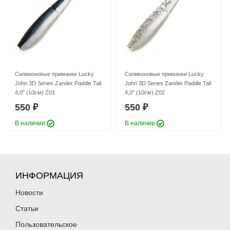
Силиконовые приманки Lucky
Силиконовые приманки Lucky
John 3D Series Zander Paddle Tail
John 3D Series Zander Paddle Tail
4,0″ (10см) Z10
4,8″ (12см) Z01
Силиконовые приманки Lucky
Силиконовые приманки Lucky
550
550
₽
₽
Длина приманки:
John 3D Series Zander Paddle Tail
100 мм
Длина приманки:
John 3D Series Zander Paddle Tail
120 мм
4,0″ (10см) Z01
4,0″ (10см) Z02
550
550
₽
₽
В наличии
В наличии
ИНФОРМАЦИЯ
Новости
Статьи
Пользовательское