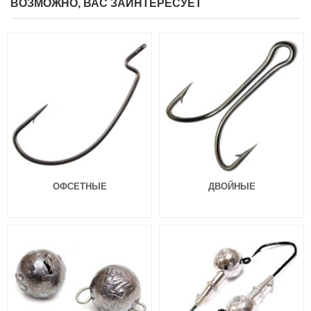
ВОЗМОЖНО, ВАС ЗАИНТЕРЕСУЕТ
Силиконовые приманки Lucky
Силиконовые приманки Lucky
John 3D Series Zander Paddle Tail
John 3D Series Zander Paddle Tail
4,8″ (12см) Z10
5,5″ (14см) Z01
550
550
₽
₽
Длина приманки:
120 мм
Длина приманки:
140 мм
ОФСЕТНЫЕ
ДВОЙНЫЕ
Силиконовые приманки Lucky
Силиконовые приманки Lucky
John 3D Series Zander Paddle Tail
John 3D Series Zander Paddle Tail
5,5″ (14см) Z02
4,0″ (10см) Z01
550
550
₽
₽