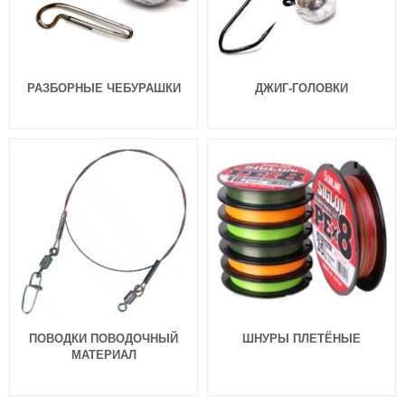
Длина приманки:
140 мм
Длина приманки:
100 мм
РАЗБОРНЫЕ ЧЕБУРАШКИ
ДЖИГ-ГОЛОВКИ
Силиконовые приманки Lucky
Силиконовые приманки Lucky
John 3D Series Zander Paddle Tail
John 3D Series Zander Paddle Tail
4,0″ (10см) Z02
4,0″ (10см) Z03
550
550
₽
₽
Длина приманки:
100 мм
Длина приманки:
100 мм
ПОВОДКИ ПОВОДОЧНЫЙ
ШНУРЫ ПЛЕТЁНЫЕ
МАТЕРИАЛ