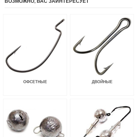
ВОЗМОЖНО, ВАС ЗАИНТЕРЕСУЕТ
Силиконовые приманки Lucky
Силиконовые приманки Lucky
John Pro Series Slim Shaker 3,0″
John Pro Series Slim Shaker 3,0″
(76мм, 9шт.) T53
(76мм, 9шт.) 085
515
462
₽
₽
Длина приманки:
76 мм
Длина приманки:
76 мм
ОФСЕТНЫЕ
ДВОЙНЫЕ
Силиконовые приманки Lucky
Силиконовые приманки Lucky
John Pro Series Slim Shaker 3,0″
John Pro Series Slim Shaker 3,0″
(76мм, 9шт.) S13
(76мм, 9шт.) S63
462
462
₽
₽
Длина приманки:
76 мм
Длина приманки:
76 мм