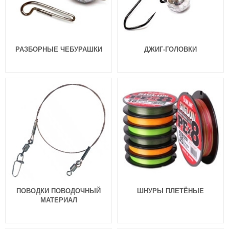
РАЗБОРНЫЕ ЧЕБУРАШКИ
ДЖИГ-ГОЛОВКИ
Силиконовые приманки Lucky
John Pro Series Slim Shaker 3,0″
(76мм, 9шт.) 071
462
₽
Длина приманки:
76 мм
ПОВОДКИ ПОВОДОЧНЫЙ
ШНУРЫ ПЛЕТЁНЫЕ
МАТЕРИАЛ