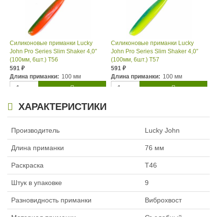
Силиконовые приманки Lucky
Силиконовые приманки Lucky
John Pro Series Slim Shaker 4,0″
John Pro Series Slim Shaker 4,0″
(100мм, 6шт.) T56
(100мм, 6шт.) T57
591
591
₽
₽
Длина приманки:
100 мм
Длина приманки:
100 мм
ХАРАКТЕРИСТИКИ
Производитель
Lucky John
Длина приманки
76 мм
Раскраска
T46
Силиконовые приманки Lucky
Силиконовые приманки Lucky
John Pro Series Slim Shaker 4,0″
John Pro Series Slim Shaker 3,0″
Штук в упаковке
9
(100мм, 6шт.) S67
(76мм, 9шт.) T56
515
515
₽
₽
Разновидность приманки
Виброхвост
Длина приманки:
100 мм
Длина приманки:
76 мм