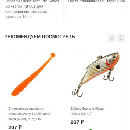
Спирали Lucky John Pro Series
Паста спиннинговая Traper 15ml
Corkscrow Kit 001 для
крепления силиконовых
приманок 10шт
РЕКОМЕНДУЕМ ПОСМОТРЕТЬ
Силиконовые приманки
Воблер Scorana Vibster
Kosadaka Array Fat 65 запах
(60мм,10г) GT
сыра (65мм, 9шт.) OR
207
₽
207
₽