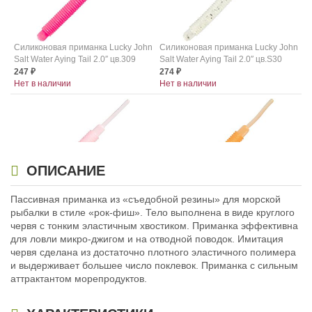
Силиконовая приманка Lucky John
Силиконовая приманка Lucky John
Salt Water Aying Tail 2.0″ цв.309
Salt Water Aying Tail 2.0″ цв.S30
247
274
₽
₽
Нет в наличии
Нет в наличии
ОПИСАНИЕ
Силиконовая приманка Lucky John
Силиконовая приманка Lucky John
Пассивная приманка из «съедобной резины» для морской
Salt Water Aying Tail 2.0″ цв.S31
Salt Water Aying Tail 2.0″ цв.S32
рыбалки в стиле «рок-фиш». Тело выполнена в виде круглого
247
247
₽
₽
червя с тонким эластичным хвостиком. Приманка эффективна
Нет в наличии
Нет в наличии
для ловли микро-джигом и на отводной поводок. Имитация
червя сделана из достаточно плотного эластичного полимера
и выдерживает большее число поклевок. Приманка с сильным
аттрактантом морепродуктов.