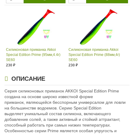
Силиконовая приманка Akkoi
Силиконовая приманка Akkoi
Special Edition Prime (95мм,4.4г)
Special Edition Prime (88мм,4г)
SE60
SE60
230
230
₽
₽
Длина приманки:
95 м
Длина приманки:
88 мм
Вес приманки:
4.4 г
Вес приманки:
4 г
ОПИСАНИЕ
Особенности:
медленно тонущая
Особенности:
медленно тонущая
Серия силиконовых приманок AKKOI Special Edition Prime
создана на основе широко известной форме
приманок, являющейся бесспорным универсалом для ловли
на большинстве водоемов. Серию Special Edition
выделяет уникальный состав силикона, включающего
добавление солей, а также активный и стойкий аттрактант,
способный работать при самых низких температурах.
Особенностью серии Prime является особая упругость и