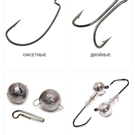
Силиконовая приманка Akkoi
Силиконовая приманка Akkoi
Special Edition Prime (115мм,8г)
Special Edition Prime (125мм,10.4г)
ОФСЕТНЫЕ
ДВОЙНЫЕ
SE59
SE51
220
230
₽
₽
Длина приманки:
115 мм
Длина приманки:
125 мм
Вес приманки:
8 г
Вес приманки:
10.4 г
Особенности:
медленно тонущая
Особенности:
медленно тонущая
Силиконовая приманка Akkoi
Силиконовая приманка Akkoi