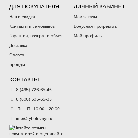
ДЛЯ ПОКУПАТЕЛЯ
ЛИЧНЫЙ КАБИНЕТ
Наши скидки
Мои заказы
Контакты и самовывоз
Бонусная программа
Гарантия, возврат и обмен
Мой профиль
Силиконовая приманка Akkoi
Силиконовая приманка Akkoi
Доставка
Special Edition Prime (95мм,4.4г)
Special Edition Prime (95мм,4.4г)
SE56
SE54
Оплата
210
210
₽
₽
Длина приманки:
95 м
Длина приманки:
95 м
Бренды
Вес приманки:
4.4 г
Вес приманки:
4.4 г
Особенности:
медленно тонущая
Особенности:
медленно тонущая
КОНТАКТЫ
8 (495) 726-65-46
8 (800) 505-65-35
Пн—Пт 10.00—20.00
info@rybolovnyi.ru
Силиконовая приманка Akkoi
Силиконовая приманка Akkoi
Special Edition Prime (95мм,4.4г)
Special Edition Prime (95мм,4.4г)