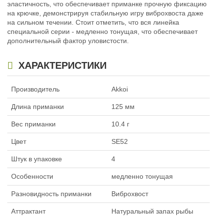
эластичность, что обеспечивает приманке прочную фиксацию
Силиконовая приманка Akkoi
Силиконовая приманка Akkoi
на крючке, демонстрируя стабильную игру виброхвоста даже
Special Edition Prime (75мм,3.1г)
Special Edition Prime (125мм,10.4г)
на сильном течении. Стоит отметить, что вся линейка
SE60
SE58
специальной серии - медленно тонущая, что обеспечивает
230
230
₽
₽
дополнительный фактор уловистости.
Длина приманки:
75 мм
Длина приманки:
125 мм
Вес приманки:
3.1 г
Вес приманки:
10.4 г
Особенности:
медленно тонущая
Особенности:
медленно тонущая
ХАРАКТЕРИСТИКИ
Производитель
Akkoi
Длина приманки
125 мм
Вес приманки
10.4 г
Цвет
SE52
Силиконовая приманка Akkoi
Силиконовая приманка Akkoi
Special Edition Prime (125мм,10.4г)
Штук в упаковке
Special Edition Prime (125мм,10.4г)
4
SE59
SE56
230
230
Особенности
медленно тонущая
₽
₽
Длина приманки:
125 мм
Длина приманки:
125 мм
Вес приманки:
10.4 г
Вес приманки:
10.4 г
Разновидность приманки
Виброхвост
Особенности:
медленно тонущая
Особенности:
медленно тонущая
Аттрактант
Натуральный запах рыбы