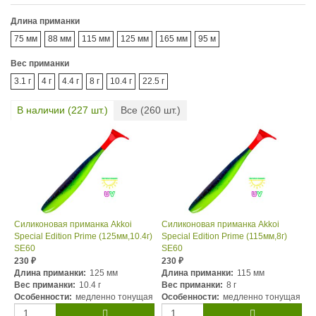
Длина приманки
75 мм
88 мм
115 мм
125 мм
165 мм
95 м
Вес приманки
3.1 г
4 г
4.4 г
8 г
10.4 г
22.5 г
В наличии (
227
шт.)
Все (
260
шт.)
Силиконовая приманка Akkoi
Силиконовая приманка Akkoi
Special Edition Prime (125мм,10.4г)
Special Edition Prime (115мм,8г)
SE60
SE60
230
230
₽
₽
Длина приманки:
125 мм
Длина приманки:
115 мм
Вес приманки:
10.4 г
Вес приманки:
8 г
Особенности:
медленно тонущая
Особенности:
медленно тонущая