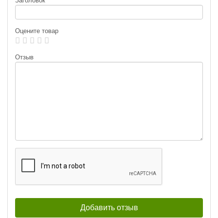
Заголовок
Оцените товар
Отзыв
Блесна вращающаяся Mepps Aglia
Блесна вращающаяся Mepps Aglia
Platinum Vert #1 (3,5 г) зеленая
Platinum Bleus #0 (2,5 г) синяя
280
280
₽
₽
Вес приманки:
3.5 г
Вес приманки:
2.5 г
Раскраска:
Vert
Раскраска:
Bleus
Размер:
1
Размер:
0
Блесна вращающаяся Mepps Aglia
Platinum Bleus #1 (3,5 г) синяя