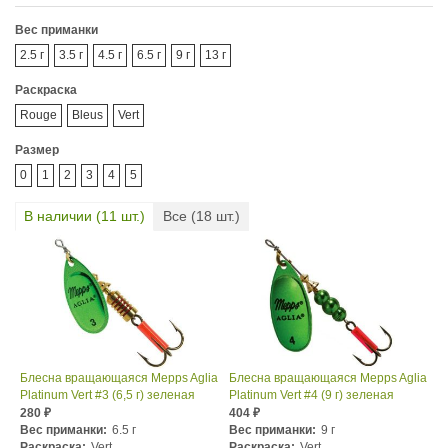
Вес приманки
2.5 г
3.5 г
4.5 г
6.5 г
9 г
13 г
Раскраска
Rouge
Bleus
Vert
Размер
0
1
2
3
4
5
В наличии (
11
шт.)
Все (
18
шт.)
Блесна вращающаяся Mepps Aglia
Блесна вращающаяся Mepps Aglia
Platinum Vert #3 (6,5 г) зеленая
Platinum Vert #4 (9 г) зеленая
280
404
₽
₽
Вес приманки:
6.5 г
Вес приманки:
9 г
Раскраска:
Vert
Раскраска:
Vert