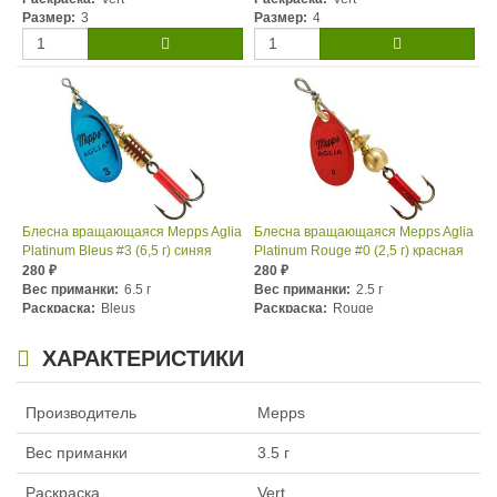
Размер:
3
Размер:
4
Блесна вращающаяся Mepps Aglia
Блесна вращающаяся Mepps Aglia
Platinum Bleus #3 (6,5 г) синяя
Platinum Rouge #0 (2,5 г) красная
280
280
₽
₽
Вес приманки:
6.5 г
Вес приманки:
2.5 г
Раскраска:
Bleus
Раскраска:
Rouge
Размер:
3
Размер:
0
ХАРАКТЕРИСТИКИ
Производитель
Mepps
Вес приманки
3.5 г
Раскраска
Vert