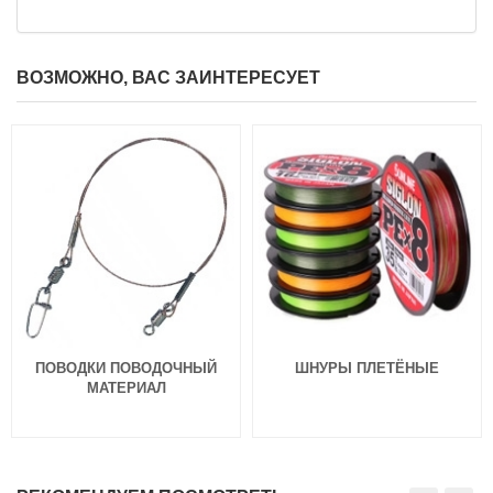
280
₽
Вес приманки:
3.5 г
Раскраска:
Bleus
Размер:
1
ВОЗМОЖНО, ВАС ЗАИНТЕРЕСУЕТ
ПОВОДКИ ПОВОДОЧНЫЙ
ШНУРЫ ПЛЕТЁНЫЕ
МАТЕРИАЛ