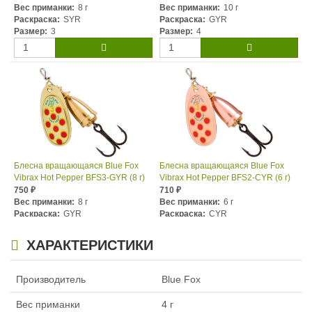
Вес приманки:
8 г
Вес приманки:
10 г
Раскраска:
SYR
Раскраска:
GYR
Размер:
3
Размер:
4
Блесна вращающаяся Blue Fox
Блесна вращающаяся Blue Fox
Vibrax Hot Pepper BFS3-GYR (8 г)
Vibrax Hot Pepper BFS2-CYR (6 г)
750
710
₽
₽
Вес приманки:
8 г
Вес приманки:
6 г
Раскраска:
GYR
Раскраска:
CYR
Размер:
3
Размер:
2
ХАРАКТЕРИСТИКИ
Производитель
Blue Fox
Вес приманки
4 г