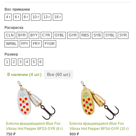
Вес приманки
4 г
6 г
8 г
10 г
13 г
18 г
Раскраска
CLN
BYR
BYY
CYR
GYBL
GYR
RBS
SYB
SYBL
SYR
WRBL
FPY
FRY
FYGR
Размер
1
2
3
4
5
6
В наличии (
4
шт.)
Все (
60
шт.)
Блесна вращающаяся Blue Fox
Блесна вращающаяся Blue Fox
Vibrax Hot Pepper BFS3-SYR (8 г)
Vibrax Hot Pepper BFS4-GYR (10 г)
750
900
₽
₽