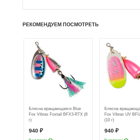
РЕКОМЕНДУЕМ ПОСМОТРЕТЬ
D BBS
Блесна вращающаяся Blue
Блесна вращающа
m Shad
Fox Vibrax Foxtail BFX3-RTX (8
Fox Vibrax UV BF
nger L
г)
(10 г)
940
940
₽
₽