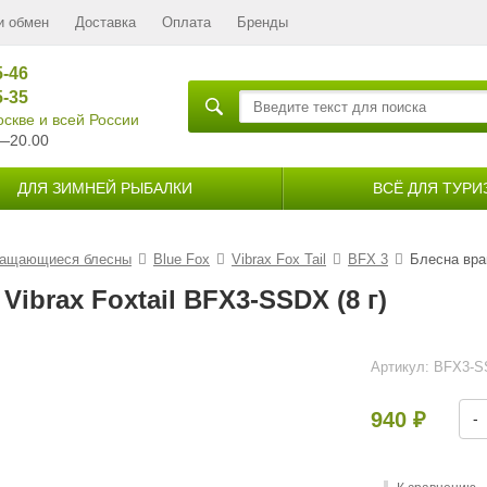
и обмен
Доставка
Оплата
Бренды
5-46
5-35
скве и всей России
—20.00
ДЛЯ ЗИМНЕЙ РЫБАЛКИ
ВСЁ ДЛЯ ТУРИ
ащающиеся блесны
Blue Fox
Vibrax Fox Tail
BFX 3
Блесна вра
ibrax Foxtail BFX3-SSDX (8 г)
Артикул:
BFX3-
940
-
₽