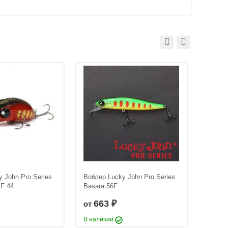
 John Pro Series
Воблер Lucky John Pro Series
Воблер
BF 44
Basara 56F
Basara
663
4
от
от
₽
В наличии
В нали