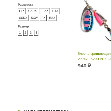
Раскраска
FTX
GSDX
RBSX
RTX
SSDX
SXW
PX
RSX
Размер
1
2
3
4
Блесна вращающаяс
Vibrax Foxtail BFX3-
940
₽
Вес приманки:
8 г
Раскраска:
RTX
Размер:
3