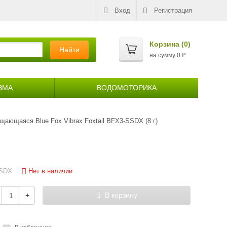
Вход
Регистрация
Корзина (
0
)
Найти
на сумму
0
₽
ЗМА
ВОДОМОТОРИКА
щающаяся Blue Fox Vibrax Foxtail BFX3-SSDX (8 г)
Нет в наличии
SSDX
+
В корзину