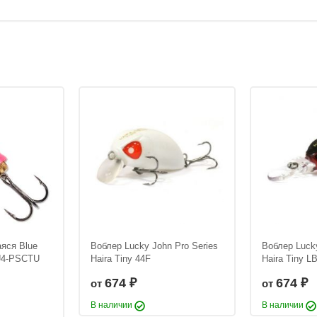
яся Blue
Воблер Lucky John Pro Series
Воблер Lucky
U4-PSCTU
Haira Tiny 44F
Haira Tiny L
674
674
от
от
₽
₽
В наличии
В наличии