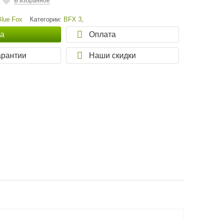
В избранное
Blue Fox
Категории:
BFX 3
,
ка
Оплата
арантии
Наши скидки