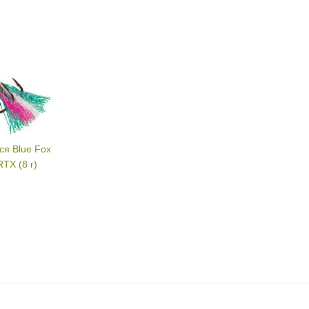
я Blue Fox
RTX (8 г)