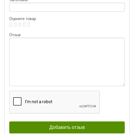
Раскраска:
RG
Раскраска:
RS
Размер:
5
Размер:
5
Нет в наличии
Нет в наличии
Оцените товар
Отзыв
Блесна вращающаяся Blue Fox
Блесна вращающаяся Blue Fox
Vibrax Classic Bleeding BFRH6-
Vibrax Classic Bleeding BFRH1-
RFB (18 г)
RFB (4 г)
224
126
₽
₽
Вес приманки:
18 г
Вес приманки:
4 г
Раскраска:
RFB
Раскраска:
RFB
Размер:
6
Размер:
1
Нет в наличии
Нет в наличии