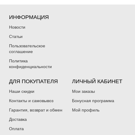
ИНФОРМАЦИЯ
Новости
Статьи
Пользовательское
Блесна вращающаяся Blue Fox
Блесна вращающаяся Blue Fox
соглашение
Vibrax Classic Bleeding BFRH2-RG
Vibrax Classic Bleeding BFRH2-RS
(6 г)
(6 г)
Политика
133
133
₽
₽
конфиденциальности
Вес приманки:
6 г
Вес приманки:
6 г
Раскраска:
RG
Раскраска:
RS
Размер:
2
Размер:
2
ДЛЯ ПОКУПАТЕЛЯ
ЛИЧНЫЙ КАБИНЕТ
Нет в наличии
Нет в наличии
Наши скидки
Мои заказы
Контакты и самовывоз
Бонусная программа
Гарантия, возврат и обмен
Мой профиль
Доставка
Оплата
Блесна вращающаяся Blue Fox
Блесна вращающаяся Blue Fox