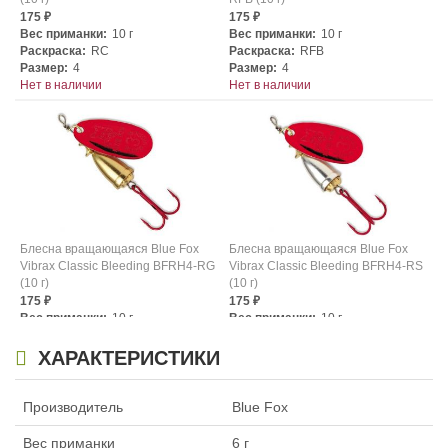
175
175
₽
₽
Вес приманки:
10 г
Вес приманки:
10 г
Раскраска:
RC
Раскраска:
RFB
Размер:
4
Размер:
4
Нет в наличии
Нет в наличии
Блесна вращающаяся Blue Fox
Блесна вращающаяся Blue Fox
Vibrax Classic Bleeding BFRH4-RG
Vibrax Classic Bleeding BFRH4-RS
(10 г)
(10 г)
175
175
₽
₽
Вес приманки:
10 г
Вес приманки:
10 г
Раскраска:
RG
Раскраска:
RS
Размер:
4
Размер:
4
ХАРАКТЕРИСТИКИ
Нет в наличии
Нет в наличии
Производитель
Blue Fox
Вес приманки
6 г