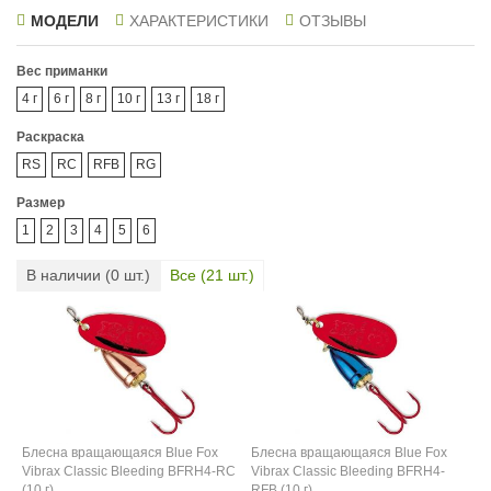
МОДЕЛИ
ХАРАКТЕРИСТИКИ
ОТЗЫВЫ
Вес приманки
4 г
6 г
8 г
10 г
13 г
18 г
Раскраска
RS
RC
RFB
RG
Размер
1
2
3
4
5
6
В наличии (
0
шт.)
Все (
21
шт.)
Блесна вращающаяся Blue Fox
Блесна вращающаяся Blue Fox
Vibrax Classic Bleeding BFRH4-RC
Vibrax Classic Bleeding BFRH4-
(10 г)
RFB (10 г)