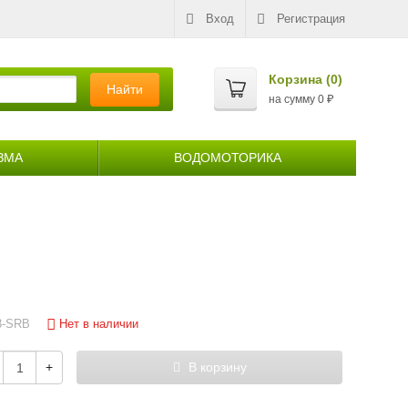
Вход
Регистрация
Корзина (
0
)
Найти
на сумму
0
₽
ЗМА
ВОДОМОТОРИКА
Нет в наличии
3-SRB
+
В корзину