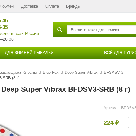
и обмен
Доставка
Оплата
Бренды
5-46
5-35
скве и всей России
—20.00
ДЛЯ ЗИМНЕЙ РЫБАЛКИ
ВСЁ ДЛЯ ТУРИ
ащающиеся блесны
Blue Fox
Deep Super Vibrax
BFSASV 3
-SRB (8 г)
Deep Super Vibrax BFDSV3-SRB (8 г)
Артикул:
BFDSV
224
-
₽