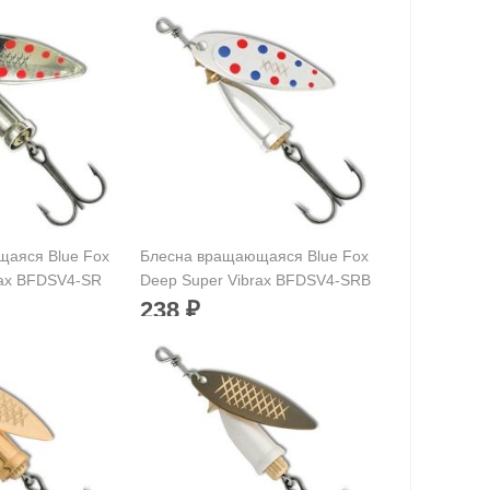
аяся Blue Fox
Блесна вращающаяся Blue Fox
rax BFDSV4-SR
Deep Super Vibrax BFDSV4-SRB
(11 г)
238
₽
11 г
Вес приманки:
11 г
Раскраска:
SRB
Размер:
4
Нет в наличии