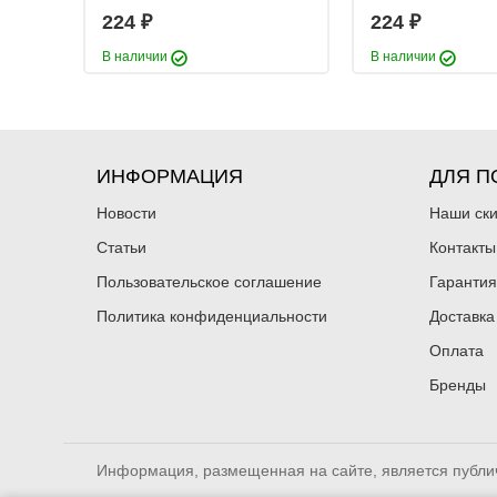
Вес приманки:
8 г
224
224
₽
₽
Раскраска:
OB
В наличии
В наличии
Размер:
3
Нет в наличии
ИНФОРМАЦИЯ
ДЛЯ П
Новости
Наши ск
Статьи
Контакты
Блесна вращающаяс
Пользовательское соглашение
Гарантия
Deep Super Vibrax 
Политика конфиденциальности
Доставка
(8 г)
224
₽
Вес приманки:
Оплата
8 г
Раскраска:
SFY
Бренды
Размер:
3
Нет в наличии
Информация, размещенная на сайте, является публи