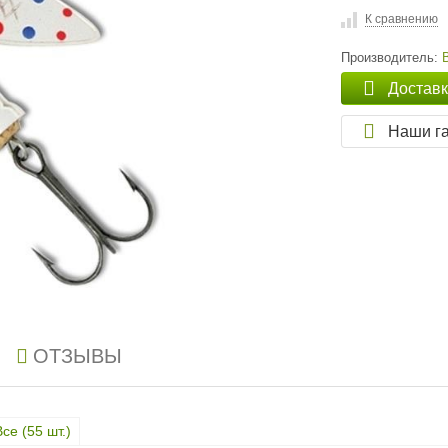
К сравнению
Производитель:
Достав
Наши г
ОТЗЫВЫ
Все (
55
шт.)