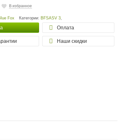
В избранное
Blue Fox
Категории:
BFSASV 3
,
ка
Оплата
арантии
Наши скидки