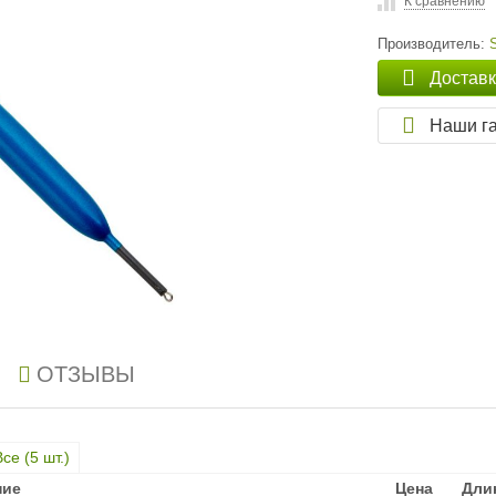
К сравнению
Производитель:
Достав
Наши г
ОТЗЫВЫ
Все (
5
шт.)
ние
ние
Цена
Цена
Дли
Дли