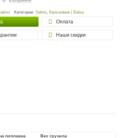
В избранное
Salmo
Категории:
Salmo
,
Бальзовые | Balsa
ка
Оплата
арантии
Наши скидки
на поплавка
на поплавка
Вес грузила
Вес грузила