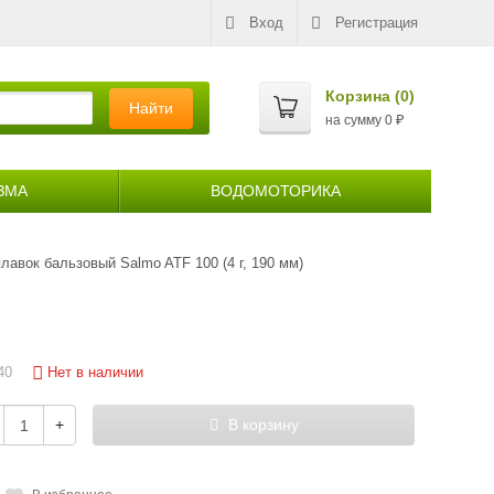
Вход
Регистрация
Корзина (
0
)
Найти
на сумму
0
₽
ЗМА
ВОДОМОТОРИКА
лавок бальзовый Salmo ATF 100 (4 г, 190 мм)
Нет в наличии
40
+
В корзину