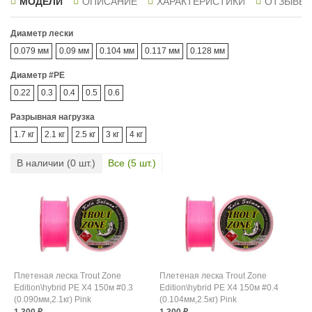
МОДЕЛИ
ОПИСАНИЕ
ХАРАКТЕРИСТИКИ
ОТЗЫВЫ
Диаметр лески
0.079 мм
0.09 мм
0.104 мм
0.117 мм
0.128 мм
Диаметр #PE
0.22
0.3
0.4
0.5
0.6
Разрывная нагрузка
1.7 кг
2.1 кг
2.5 кг
3 кг
4 кг
В наличии (
0
шт.)
Все (
5
шт.)
Плетеная леска Trout Zone
Плетеная леска Trout Zone
Edition\hybrid PE X4 150м #0.3
Edition\hybrid PE X4 150м #0.4
(0.090мм,2.1кг) Pink
(0.104мм,2.5кг) Pink