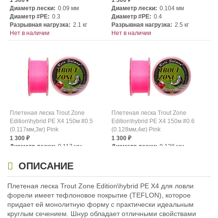
1 300
1 300
₽
₽
Диаметр лески:
0.09 мм
Диаметр лески:
0.104 мм
Диаметр #PE:
0.3
Диаметр #PE:
0.4
Разрывная нагрузка:
2.1 кг
Разрывная нагрузка:
2.5 кг
Нет в наличии
Нет в наличии
Плетеная леска Trout Zone
Плетеная леска Trout Zone
Edition\hybrid PE X4 150м #0.5
Edition\hybrid PE X4 150м #0.6
(0.117мм,3кг) Pink
(0.128мм,4кг) Pink
1 300
1 300
₽
₽
Диаметр лески:
0.117 мм
Диаметр лески:
0.128 мм
Диаметр #PE:
0.5
Диаметр #PE:
0.6
Разрывная нагрузка:
3 кг
Разрывная нагрузка:
4 кг
ОПИСАНИЕ
Нет в наличии
Нет в наличии
Плетеная леска Trout Zone Edition\hybrid PE X4 для ловли
форели имеет тефлоновое покрытие (TEFLON), которое
придает ей монолитную форму с практически идеальным
круглым сечением. Шнур обладает отличными свойствами