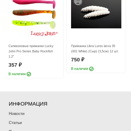
Силиконовые приманки Lucky
Приманка Libra Lures larva 35
John Pro Series Baby Rockfish
(001 White) (Сыр) (3,5см) 12 шт.
1.2″
750
₽
357
₽
В наличии
В наличии
ИНФОРМАЦИЯ
Новости
Статьи