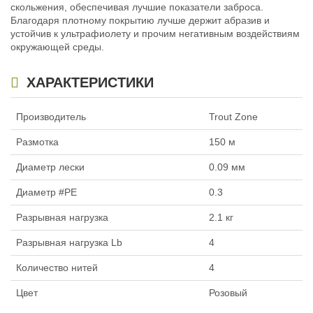
скольжения, обеспечивая лучшие показатели заброса.
Благодаря плотному покрытию лучше держит абразив и
устойчив к ультрафиолету и прочим негативным воздействиям
окружающей среды.
Плетеная леска Trout Zone
Edition\hybrid PE X4 150м #0.22
(0.079мм,1.7кг) Pink
ХАРАКТЕРИСТИКИ
1 300
₽
Диаметр лески:
0.079 мм
Диаметр #PE:
0.22
Производитель
Trout Zone
Разрывная нагрузка:
1.7 кг
Нет в наличии
Размотка
150 м
Диаметр лески
0.09 мм
Диаметр #PE
0.3
Разрывная нагрузка
2.1 кг
Разрывная нагрузка Lb
4
Количество нитей
4
Цвет
Розовый