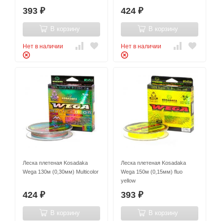
393
424
₽
₽
В корзину
В корзину
Нет в наличии
Нет в наличии
Леска плетеная Kosadaka
Леска плетеная Kosadaka
Wega 130м (0,30мм) Multicolor
Wega 150м (0,15мм) fluo
yellow
424
393
₽
₽
В корзину
В корзину