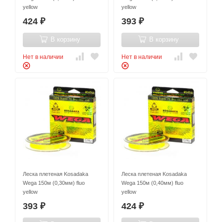
yellow
yellow
424
393
₽
₽
В корзину
В корзину
Нет в наличии
Нет в наличии
Леска плетеная Kosadaka
Леска плетеная Kosadaka
Wega 150м (0,30мм) fluo
Wega 150м (0,40мм) fluo
yellow
yellow
393
424
₽
₽