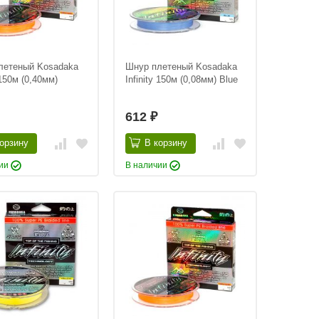
летеный Kosadaka
Шнур плетеный Kosadaka
 150м (0,40мм)
Infinity 150м (0,08мм) Blue
612
₽
орзину
В корзину
чии
В наличии