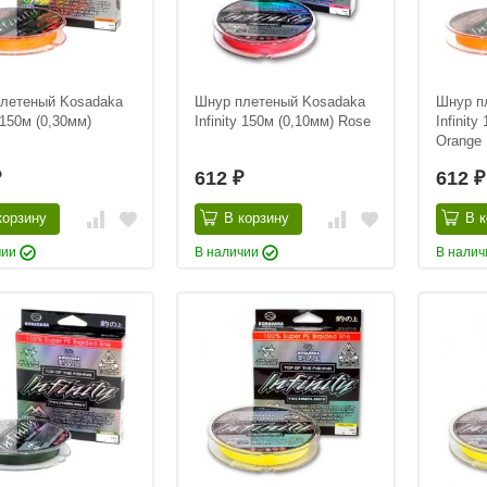
летеный Kosadaka
Шнур плетеный Kosadaka
Шнур п
y 150м (0,30мм)
Infinity 150м (0,10мм) Rose
Infinity
Orange
612
612
₽
₽
₽
корзину
В корзину
В к
чии
В наличии
В нали