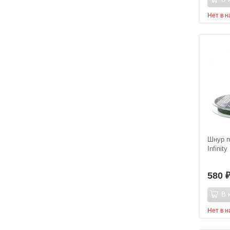
Нет в 
Шнур п
Infinit
580
В 
Нет в 