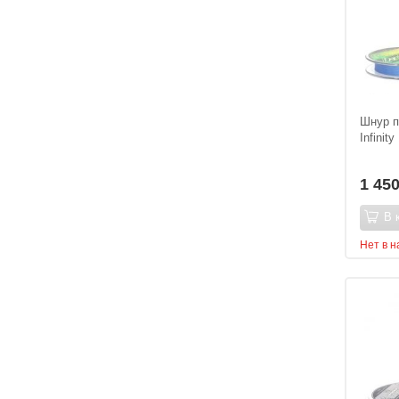
Шнур п
Infinit
1 45
В 
Нет в 