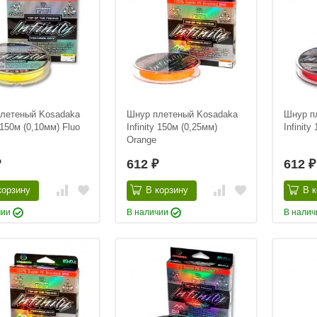
летеный Kosadaka
Шнур плетеный Kosadaka
Шнур п
y 150м (0,10мм) Fluo
Infinity 150м (0,25мм)
Infinit
Orange
612
612
₽
₽
₽
корзину
В корзину
В к
чии
В наличии
В нали