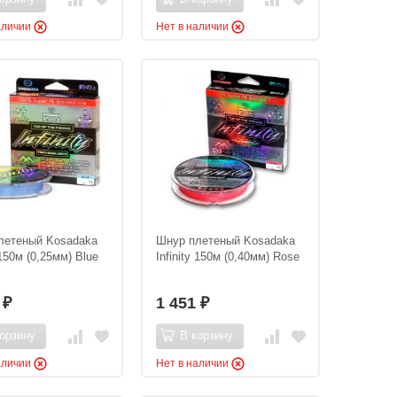
аличии
Нет в наличии
летеный Kosadaka
Шнур плетеный Kosadaka
 150м (0,25мм) Blue
Infinity 150м (0,40мм) Rose
0
1 451
₽
₽
орзину
В корзину
аличии
Нет в наличии