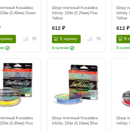
летеный Kosadaka
Шнур плетеный Kosadaka
Шнур п
y 150м (0,40мм) Green
Infinity 150м (0,25мм) Fluo
Infinity
Yellow
Yellow
612
612
₽
₽
₽
корзину
В корзину
В к
чии
В наличии
В нали
летеный Kosadaka
Шнур плетеный Kosadaka
Шнур п
y 150м (0,40мм) Fluo
Infinity 150м (0,18мм) Blue
Infinit