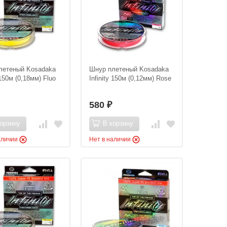
летеный Kosadaka
Шнур плетеный Kosadaka
 150м (0,18мм) Fluo
Infinity 150м (0,12мм) Rose
580
₽
орзину
В корзину
аличии
Нет в наличии