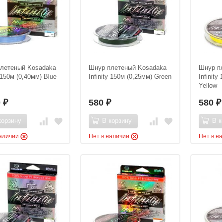
летеный Kosadaka
Шнур плетеный Kosadaka
Шнур п
y 150м (0,40мм) Blue
Infinity 150м (0,25мм) Green
Infinity
Yellow
0
580
580
₽
₽
₽
корзину
В корзину
В к
наличии
Нет в наличии
Нет в н