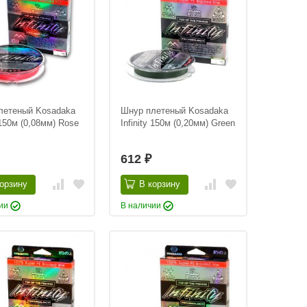
летеный Kosadaka
Шнур плетеный Kosadaka
y 150м (0,08мм) Rose
Infinity 150м (0,20мм) Green
612
₽
орзину
В корзину
чии
В наличии