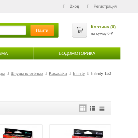
Вход
Регистрация
Корзина (
0
)
Найти
на сумму
0
₽
ЗМА
ВОДОМОТОРИКА
уры
Шнуры плетёные
Kosadaka
Infinity
Infinity 150