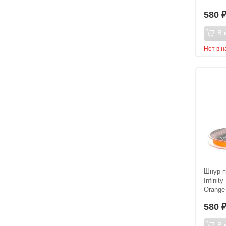
580
В 
Нет в 
Шнур п
Infinit
Orange
580
В 