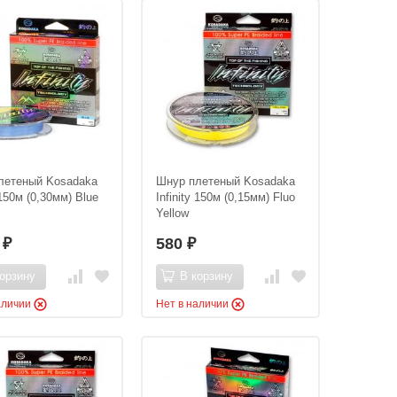
летеный Kosadaka
Шнур плетеный Kosadaka
 150м (0,30мм) Blue
Infinity 150м (0,15мм) Fluo
Yellow
0
580
₽
₽
орзину
В корзину
аличии
Нет в наличии