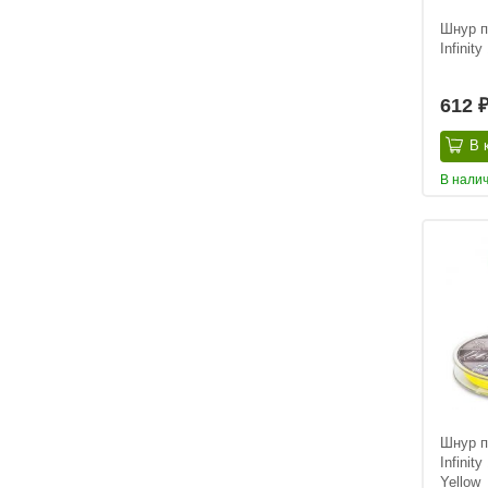
Шнур п
Infinit
612
В 
В нали
Шнур п
Infinit
Yellow