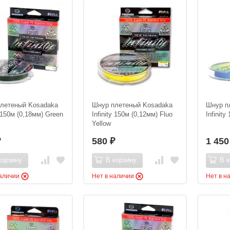
летеный Kosadaka
Шнур плетеный Kosadaka
Шнур п
y 150м (0,18мм) Green
Infinity 150м (0,12мм) Fluo
Infinity
Yellow
580
1 45
₽
₽
корзину
В корзину
В к
наличии
Нет в наличии
Нет в н