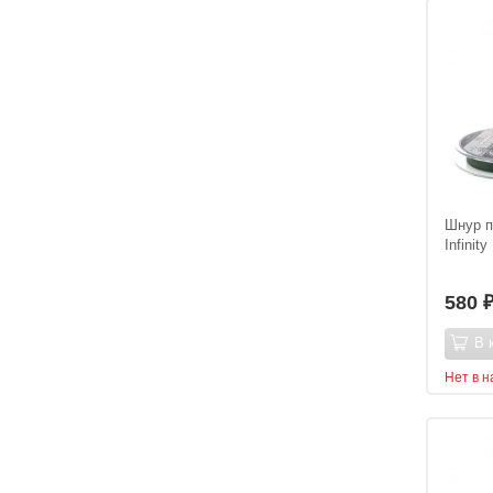
Шнур п
Infinit
580
В 
Нет в 