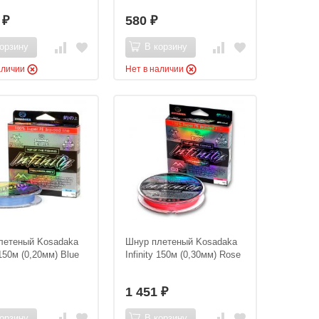
1
580
₽
₽
орзину
В корзину
аличии
Нет в наличии
летеный Kosadaka
Шнур плетеный Kosadaka
 150м (0,20мм) Blue
Infinity 150м (0,30мм) Rose
1 451
₽
орзину
В корзину