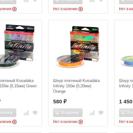
наличии
Нет в наличии
Нет в н
летеный Kosadaka
Шнур плетеный Kosadaka
Шнур п
y 150м (0,15мм) Green
Infinity 150м (0,20мм)
Infinity
Orange
580
1 45
₽
₽
корзину
В корзину
В к
наличии
Нет в наличии
Нет в н