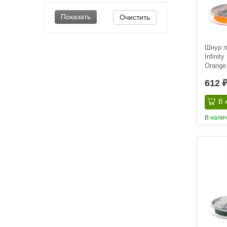
Очистить
Шнур п
Infinit
Orange
612
В 
В нали