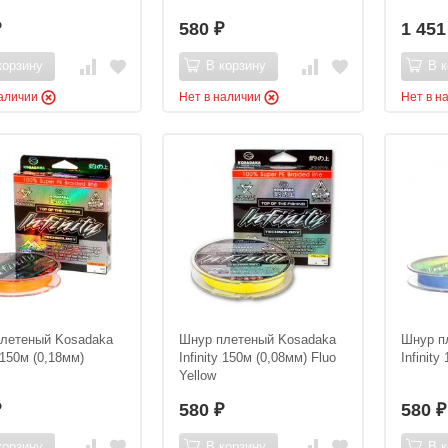
580
1 45
₽
₽
корзину
В корзину
В к
наличии
Нет в наличии
Нет в н
летеный Kosadaka
Шнур плетеный Kosadaka
Шнур п
y 150м (0,18мм)
Infinity 150м (0,08мм) Fluo
Infinity
Yellow
580
580
₽
₽
₽
корзину
В корзину
В к