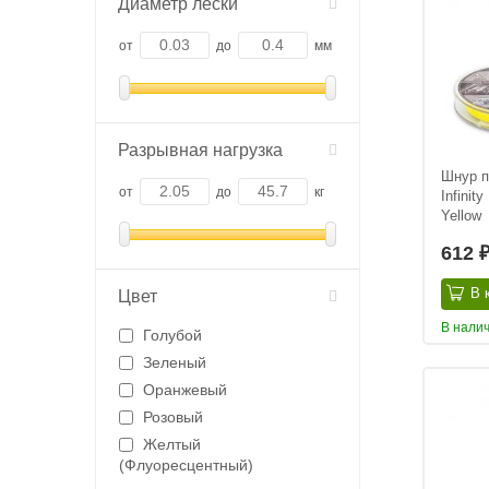
Диаметр лески
от
до
мм
Разрывная нагрузка
Шнур п
от
до
кг
Infinit
Yellow
612
В 
Цвет
В нали
Голубой
Зеленый
Оранжевый
Розовый
Желтый
(Флуоресцентный)