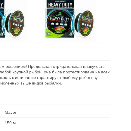
vy Duty Sinking
Леска Maver Heavy Duty Sinking
50м
0,16мм 2,45кг 150м
чным решением! Предельная отрицательная плавучесть
785
₽
 любой крупной рыбой, она была протестирована на всех
м
Размотка:
150 м
йкость к истиранию гарантируют любому рыболову
:
0.33 мм
Диаметр лески:
0.16 мм
ечисленных выше видов рыбалки.
рузка:
9.22 кг
Разрывная нагрузка:
2.45 кг
Maver
150 м