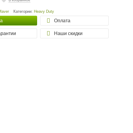
В избранное
Maver
Категории:
Heavy Duty
ка
Оплата
арантии
Наши скидки