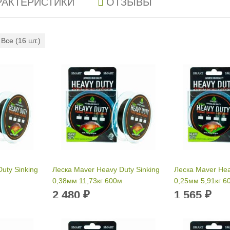
РАКТЕРИСТИКИ
ОТЗЫВЫ
Все (
16
шт.)
uty Sinking
Леска Maver Heavy Duty Sinking
Леска Maver Hea
0,38мм 11,73кг 600м
0,25мм 5,91кг 6
2 480
1 565
₽
₽
Размотка:
600 м
Размотка:
600 
33 мм
Диаметр лески:
0.38 мм
Диаметр лески
ка:
9.22 кг
Разрывная нагрузка:
11.73 кг
Разрывная наг