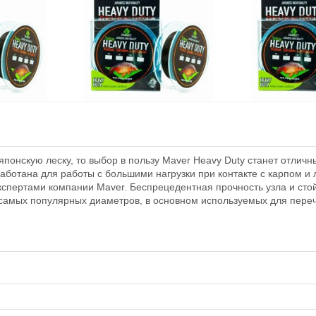
uty Sinking
Леска Maver Heavy Duty Sinking
Леска Maver Hea
0,30мм 8,43кг 150м
0,33мм 9,22кг 1
японскую леску, то выбор в пользу Maver Heavy Duty станет отли
880
980
₽
₽
работана для работы с большими нагрузки при контакте с карпом и
Размотка:
150 м
Размотка:
150 
спертами компании Maver. Беспрецедентная прочность узла и сто
22 мм
Диаметр лески:
0.3 мм
Диаметр лески
в самых популярных диаметров, в основном используемых для пер
ка:
4.08 кг
Разрывная нагрузка:
8.43 кг
Разрывная наг