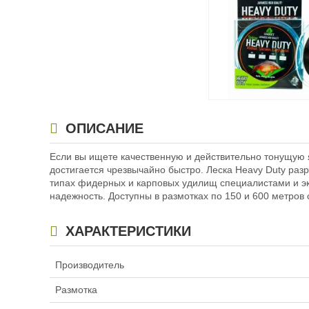
Леска Maver Heavy D
ОПИСАНИЕ
0,22мм 4,08кг 600м
Если вы ищете качественную и действительно тонущую 
1 470
₽
достигается чрезвычайно быстро. Леска Heavy Duty раз
Размотка:
600 м
типах фидерных и карповых удилищ специалистами и эк
Диаметр лески:
0.
надежность. Доступны в размотках по 150 и 600 метро
Разрывная нагруз
ХАРАКТЕРИСТИКИ
Производитель
Размотка