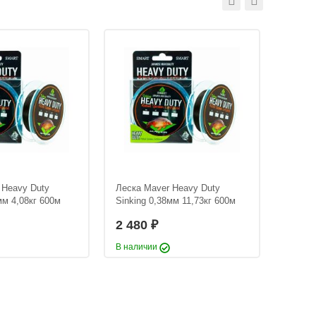
 Heavy Duty
Леска Maver Heavy Duty
Ящик M
мм 4,08кг 600м
Sinking 0,38мм 11,73кг 600м
Black 
2 480
6 22
₽
В наличии
В нали