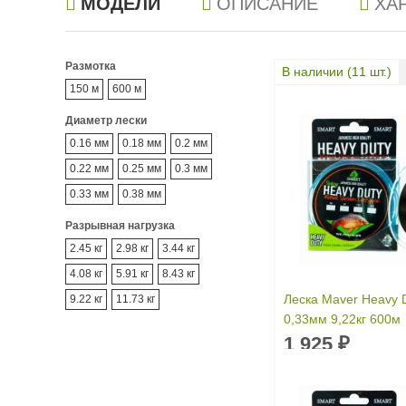
МОДЕЛИ
ОПИСАНИЕ
ХА
Размотка
В наличии (
11
шт.)
150 м
600 м
Диаметр лески
0.16 мм
0.18 мм
0.2 мм
0.22 мм
0.25 мм
0.3 мм
0.33 мм
0.38 мм
Разрывная нагрузка
2.45 кг
2.98 кг
3.44 кг
4.08 кг
5.91 кг
8.43 кг
Леска Maver Heavy D
9.22 кг
11.73 кг
0,33мм 9,22кг 600м
1 925
₽
Размотка:
600 м
Диаметр лески:
0.
Разрывная нагруз