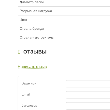
Диаметр лески
Леска Maver Heavy D
Разрывная нагрузка
0,18мм 2,98кг 150м
785
Цвет
₽
Размотка:
150 м
Страна бренда
Диаметр лески:
0.
Разрывная нагруз
Страна-изготовитель
ОТЗЫВЫ
Написать отзыв
Ваше имя
Email
Заголовок