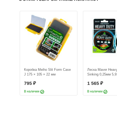
ХИТ!
ium
Коробка Meiho Slit Form Case
Леска Maver Heav
J 175 × 105 × 22 мм
Sinking 0,25мм 5,9
795
1 565
₽
₽
В наличии
В наличии