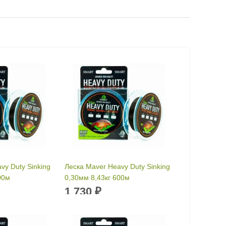
vy Duty Sinking
Леска Maver Heavy Duty Sinking
00м
0,30мм 8,43кг 600м
1 730
₽
м
Размотка:
600 м
:
0.25 мм
Диаметр лески:
0.3 мм
рузка:
5.91 кг
Разрывная нагрузка:
8.43 кг