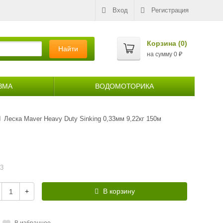
Вход
Регистрация
Корзина (
0
)
Найти
на сумму
0
₽
ЗМА
ВОДОМОТОРИКА
Леска Maver Heavy Duty Sinking 0,33мм 9,22кг 150м
33
+
В корзину