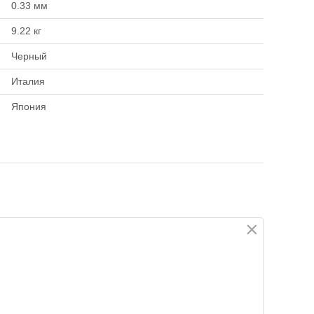
0.33 мм
vy Duty Sinking
9.22 кг
50м
Черный
м
Италия
:
0.22 мм
рузка:
4.08 кг
Япония
×