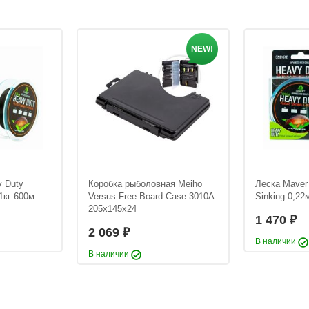
NEW!
y Duty
Коробка рыболовная Meiho
Леска Maver
1кг 600м
Versus Free Board Case 3010A
Sinking 0,22
205х145х24
1 470
₽
2 069
₽
В наличии
В наличии