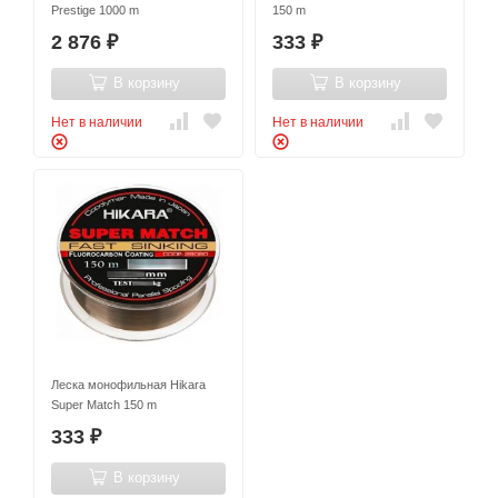
Prestige 1000 m
150 m
2 876
333
₽
₽
В корзину
В корзину
Нет в наличии
Нет в наличии
Леска монофильная Hikara
Super Match 150 m
333
₽
В корзину