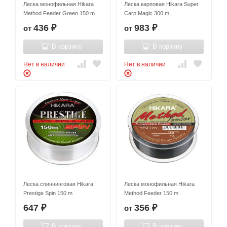
Леска монофильная Hikara
Леска карповая Hikara Super
Method Feeder Green 150 m
Carp Magic 300 m
436
983
от
от
₽
₽
В корзину
В корзину
Нет в наличии
Нет в наличии
Леска спиннинговая Hikara
Леска монофильная Hikara
Prestige Spin 150 m
Method Feeder 150 m
647
356
от
₽
₽
В корзину
В корзину