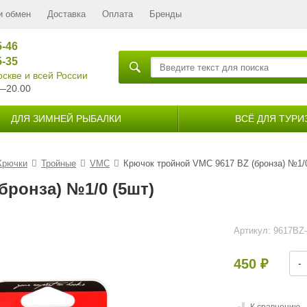
и обмен
Доставка
Оплата
Бренды
5-46
5-35
скве и всей России
—20.00
ДЛЯ ЗИМНЕЙ РЫБАЛКИ
ВСЁ ДЛЯ ТУРИ
Крючки
Тройные
VMC
Крючок тройной VMC 9617 BZ (бронза) №1/0
бронза) №1/0 (5шт)
Артикул:
9617BZ-
450
-
₽