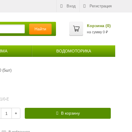
Вход
Регистрация
Корзина (
0
)
Найти
на сумму
0
₽
ЗМА
ВОДОМОТОРИКА
 (5шт)
1/0-E
+
В корзину