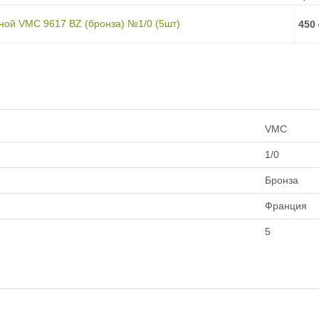
ной VMC 9617 BZ (бронза) №1/0 (5шт)
450
VMC
1/0
Бронза
Франция
5