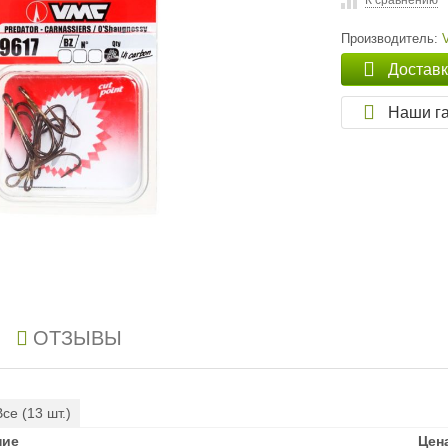
К сравнению
Производитель:
Достав
Наши г
ОТЗЫВЫ
Все (
13
шт.)
ние
ние
Цен
Цен