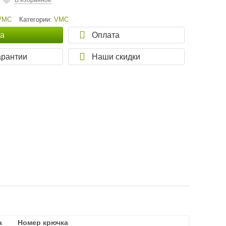
В избранное
VMC
Категории:
VMC
ка
Оплата
арантии
Наши скидки
а
а
Номер крючка
Номер крючка