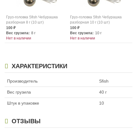
Груз-головка Sfish Чебурашка
Груз-головка Sfish Чебурашка
разборная 8 г (10 шт)
разборная 10 г (10 шт)
100
100
₽
₽
Вес грузила:
8 г
Вес грузила:
10 г
Нет в наличии
Нет в наличии
ХАРАКТЕРИСТИКИ
Производитель
Sfish
Груз-головка Sfish Чебурашка
Груз-головка Sfish Чебурашка
Вес грузила
40 г
разборная 12 г (10 шт)
разборная 14 г (10 шт)
124
124
₽
₽
Штук в упаковке
10
Вес грузила:
12 г
Вес грузила:
14 г
Нет в наличии
Нет в наличии
ОТЗЫВЫ