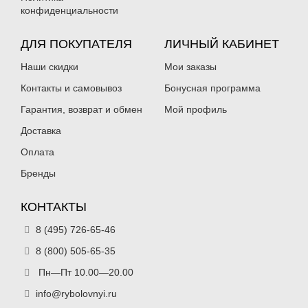
конфиденциальности
ДЛЯ ПОКУПАТЕЛЯ
ЛИЧНЫЙ КАБИНЕТ
Наши скидки
Мои заказы
Груз-головка Sfish Чебурашка
Груз-головка Sfish Чебурашка
разборная 36 г (10 шт)
Контакты и самовывоз
разборная 40 г (10 шт)
Бонусная программа
234
234
₽
₽
Гарантия, возврат и обмен
Мой профиль
Вес грузила:
36 г
Вес грузила:
40 г
Нет в наличии
Нет в наличии
Доставка
Оплата
Бренды
КОНТАКТЫ
8 (495) 726-65-46
Груз-головка Sfish Чебурашка
Груз-головка Sfish Чебурашка
разборная 44 г (10 шт)
разборная 48 г (10 шт)
8 (800) 505-65-35
248
248
₽
₽
Вес грузила:
Пн—Пт 10.00—20.00
44 г
Вес грузила:
48 г
Нет в наличии
Нет в наличии
info@rybolovnyi.ru