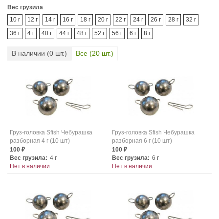
Вес грузила
10 г
12 г
14 г
16 г
18 г
20 г
22 г
24 г
26 г
28 г
32 г
36 г
4 г
40 г
44 г
48 г
52 г
56 г
6 г
8 г
В наличии (
0
шт.)
Все (
20
шт.)
Груз-головка Sfish Чебурашка
Груз-головка Sfish Чебурашка
разборная 4 г (10 шт)
разборная 6 г (10 шт)
100
100
₽
₽
Вес грузила:
4 г
Вес грузила:
6 г
Нет в наличии
Нет в наличии