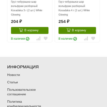
Груз чебурашка-шар
Груз чебурашка-шар
вольфрам разборный
вольфрам разборный
Kosadaka 3 г (2 шт.) White
Kosadaka 4 г (2 шт.) White
Glowing
Glowing
204
254
₽
₽
В корзину
В корзину
В наличии
В наличии
ИНФОРМАЦИЯ
Новости
Статьи
Пользовательское
соглашение
Политика
конфиденциальности