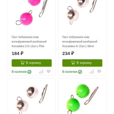
Груз чебурашка-шар
Груз чебурашка-шар
вольфрамовый разборный
вольфрамовый разборный
Kosadaka 2.5г (2шт.) Pink
Kosadaka 4г (2шт.) Silver
184
234
₽
₽
В корзину
В корзину
В наличии
В наличии