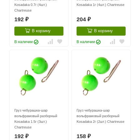
Kosadaka 0.7г (4шт.)
Kosadaka 1г (4шт.) Chartreuse
Chartreuse
192
204
₽
₽
В корзину
В корзину
В наличии
В наличии
Груз чебурашка-шар
Груз чебурашка-шар
вольфрамовый разборный
вольфрамовый разборный
Kosadaka 1.5г (3шт.)
Kosadaka 2г (2шт.) Chartreuse
Chartreuse
192
158
₽
₽