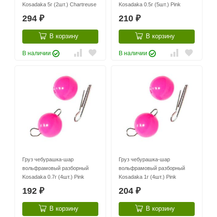
Kosadaka 5г (2шт.) Chartreuse
Kosadaka 0.5г (5шт.) Pink
294
210
₽
₽
В корзину
В корзину
В наличии
В наличии
Груз чебурашка-шар
Груз чебурашка-шар
вольфрамовый разборный
вольфрамовый разборный
Kosadaka 0.7г (4шт.) Pink
Kosadaka 1г (4шт.) Pink
192
204
₽
₽
В корзину
В корзину