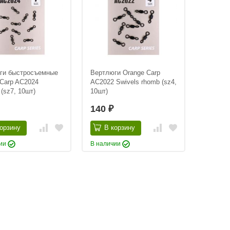
ги быстросъемные
Вертлюги Orange Carp
 Carp AC2024
AC2022 Swivels rhomb (sz4,
 (sz7, 10шт)
10шт)
140
₽
орзину
В корзину
чии
В наличии