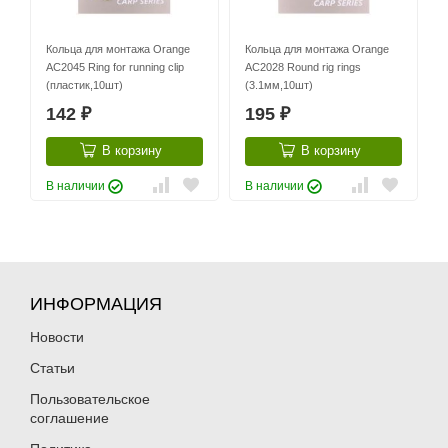
Кольца для монтажа Orange
Кольца для монтажа Orange
AC2045 Ring for running clip
AC2028 Round rig rings
(пластик,10шт)
(3.1мм,10шт)
142
195
₽
₽
В корзину
В корзину
В наличии
В наличии
ИНФОРМАЦИЯ
Новости
Статьи
Пользовательское
соглашение