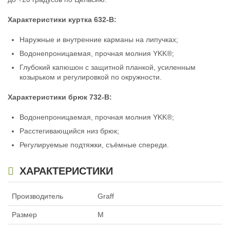
Нет в наличии
Нет в наличии
Характеристики куртка 632-B:
Наружные и внутренние карманы на липучках;
Водонепроницаемая, прочная молния YKK®;
Глубокий капюшон с защитной планкой, усиленным
козырьком и регулировкой по окружности.
Костюм рыболовный
Характеристики брюк 732-B:
демисезонный Graff 632-В/732-В
разм.XXL/182-188
34 900
Водонепроницаемая, прочная молния YKK®;
₽
Размер:
XXL
Расстегивающийся низ брюк;
Рост:
182-188
Нет в наличии
Регулируемые подтяжки, съёмные спереди.
ХАРАКТЕРИСТИКИ
Производитель
Graff
Размер
M