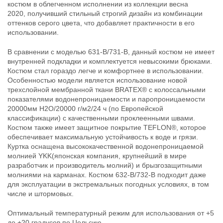
костюм в облегченном исполнении из коллекции весна
2020, получивший стильный строгий дизайн из комбинации
оттенков серого цвета, что добавляет практичности в его
использовании.
Костюм рыболовный
Костюм рыболовный
В сравнении с моделью 631-В/731-В, данный костюм не имеет
демисезонный Graff 632-В/732-В
демисезонный Graff 632-В/732-В
внутренней подкладки и комплектуется невысокими брюками.
разм.L/176-182
разм.L/182-188
Костюм стал гораздо легче и комфортнее в использовании.
34 900
34 900
₽
₽
Размер:
L
Размер:
L
Особенностью модели является использование новой
Рост:
176-182
Рост:
182-188
трехслойной мембранной ткани BRATEX® с колосcальными
Нет в наличии
Нет в наличии
показателями водонепроницаемости и паропроницаемости
20000мм H2O/20000 г/м2/24 ч (по Европейской
классификации) с качественными проклеенными швами.
Костюм также имеет защитное покрытие TEFLON®, которое
обеспечивает максимальную устойчивость к воде и грязи.
Куртка оснащена высококачественной водонепроницаемой
молнией YKK(японская компания, крупнейший в мире
разработчик и производитель молний) и брызгозащитными
молниями на карманах. Костюм 632-B/732-B подходит даже
Костюм рыболовный
Костюм рыболовный
для эксплуатации в экстремальных погодных условиях, в том
демисезонный Graff 632-В/732-В
демисезонный Graff 632-В/732-В
числе и штормовых.
разм.XL/176-182
разм.XXL/176-182
34 900
34 900
₽
₽
Размер:
XL
Размер:
XXL
Оптимальный температурный режим для использования от +5
Рост:
176-182
Рост:
176-182
до +20 градусов по Цельсию.