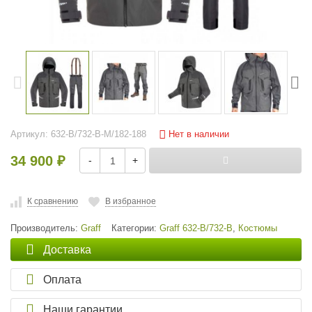
Нет в наличии
Артикул:
632-В/732-В-M/182-188
34 900
-
+
₽
К сравнению
В избранное
Производитель:
Graff
Категории:
Graff 632-В/732-В
,
Костюмы
Доставка
Оплата
Наши гарантии