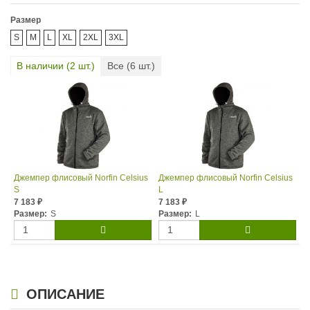
Размер
S
M
L
XL
2XL
3XL
В наличии (
2
шт.)
Все (
6
шт.)
Джемпер флисовый Norfin Celsius
Джемпер флисовый Norfin Celsius
S
L
7 183
7 183
₽
₽
Размер:
S
Размер:
L
ОПИСАНИЕ