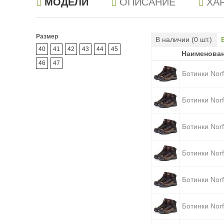
МОДЕЛИ
ОПИСАНИЕ
ХА
Размер
В наличии (
0
шт.)
40
41
42
43
44
45
Наименова
Наименова
46
47
Ботинки Norf
Ботинки Norf
Ботинки Norf
Ботинки Norf
Ботинки Norf
Ботинки Norf