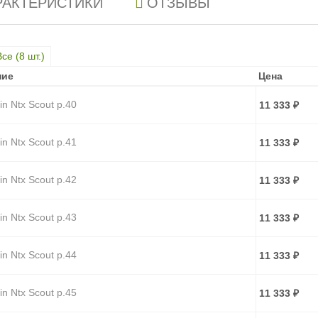
РАКТЕРИСТИКИ
ОТЗЫВЫ
Все (
8
шт.)
ние
ние
Цена
Цена
in Ntx Scout р.40
11 333
₽
in Ntx Scout р.41
11 333
₽
in Ntx Scout р.42
11 333
₽
in Ntx Scout р.43
11 333
₽
in Ntx Scout р.44
11 333
₽
in Ntx Scout р.45
11 333
₽