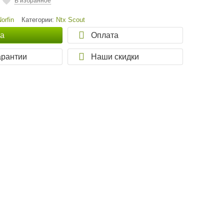
В избранное
Norfin
Категории:
Ntx Scout
ка
Оплата
арантии
Наши скидки