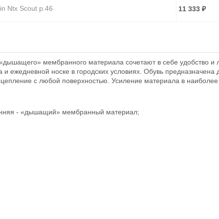
in Ntx Scout р.46
11 333
₽
in Ntx Scout р.47
11 333
₽
«дышащего» мембранного материала сочетают в себе удобство и 
а и ежедневной носке в городских условиях. Обувь предназначена 
цепление с любой поверхностью. Усиление материала в наиболее 
ренняя - «дышащий» мембранный материал;