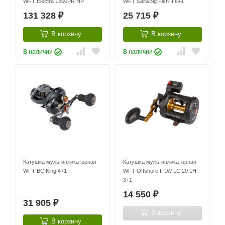
WFT Electra 1200PR HP
WFT Salt&Big Fish II 6+1
131 328
25 715
₽
₽
В корзину
В корзину
В наличии
В наличии
Катушка мультипликаторная
Катушка мультипликаторная
WFT BC King 4+1
WFT Offshore II LW LC 20 LH
3+1
14 550
₽
31 905
₽
В корзину
В корзину