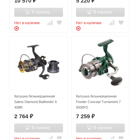
10 570
5 220
₽
₽
В корзину
В корзину
Нет в наличии
Нет в наличии
Катушка безынерционная
Катушка безынерционная
Salmo Diamond Baitfeeder 6
Feeder Concept Turnament 7
40BR
5000FD
2 764
7 259
₽
₽
В корзину
В корзину
Нет в наличии
Нет в наличии