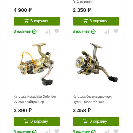
(в блистере)
4 900
2 350
₽
₽
В корзину
В корзину
В наличии
В наличии
Катушка Kosadaka Defender
Катушка безынерционная
V7 3000 байтраннер
Ryobi Tresor MX 4000
3 390
3 458
₽
₽
В корзину
В корзину
В наличии
В наличии