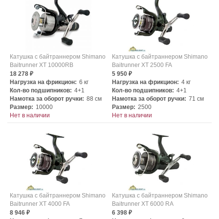
Катушка с байтраннером Shimano
Катушка с байтраннером Shimano
Baitrunner XT 10000RB
Baitrunner XT 2500 FA
18 278
5 950
₽
₽
Нагрузка на фрикцион:
6 кг
Нагрузка на фрикцион:
4 кг
Кол-во подшипников:
4+1
Кол-во подшипников:
4+1
Намотка за оборот ручки:
88 см
Намотка за оборот ручки:
71 см
Размер:
10000
Размер:
2500
Нет в наличии
Нет в наличии
Катушка с байтраннером Shimano
Катушка с байтраннером Shimano
Baitrunner XT 4000 FA
Baitrunner XT 6000 RA
8 946
6 398
₽
₽