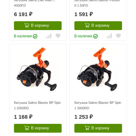
Катушка Salmo Elite Math 7
Катушка Salmo Blaster Feeder
4000FD
II 1 50FD
6 191
1 591
₽
₽
В корзину
В корзину
В наличии
В наличии
Катушка Salmo Blaster BP Spin
Катушка Salmo Blaster BP Spin
1 2000RD
1 3000RD
1 168
1 253
₽
₽
В корзину
В корзину