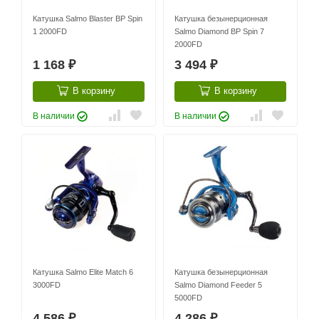
Катушка Salmo Blaster BP Spin
Катушка безынерционная
1 2000FD
Salmo Diamond BP Spin 7
2000FD
1 168
3 494
₽
₽
В корзину
В корзину
В наличии
В наличии
Катушка Salmo Elite Match 6
Катушка безынерционная
3000FD
Salmo Diamond Feeder 5
5000FD
4 586
4 286
₽
₽