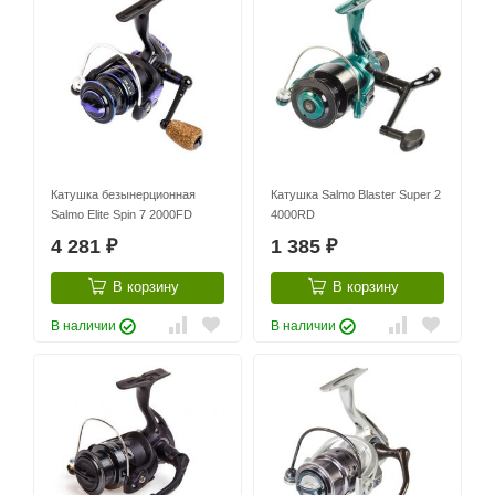
Катушка безынерционная
Катушка Salmo Blaster Super 2
Salmo Elite Spin 7 2000FD
4000RD
4 281
1 385
₽
₽
В корзину
В корзину
В наличии
В наличии