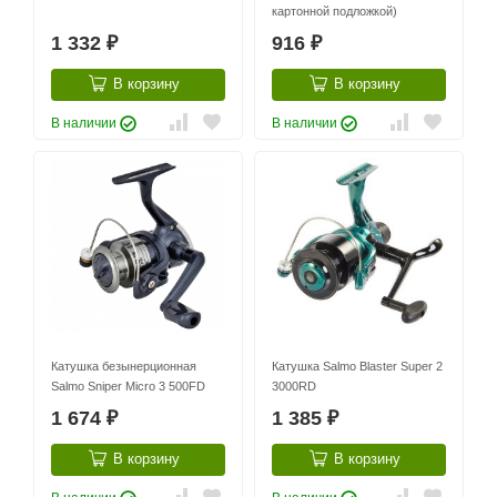
картонной подложкой)
1 332
916
₽
₽
В корзину
В корзину
В наличии
В наличии
Катушка безынерционная
Катушка Salmo Blaster Super 2
Salmo Sniper Micro 3 500FD
3000RD
1 674
1 385
₽
₽
В корзину
В корзину