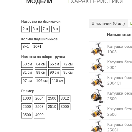
МОДЕЛИ
ХАРАКТЕРИСТИКИ
Нагрузка на фрикцион
В наличии (
0
шт.)
2 кг
3 кг
7 кг
8 кг
Наименова
Наименова
Кол-во подшипников
Катушка без
8+1
10+1
1003
Намотка за оборот ручки
Катушка без
60 см
64 см
65 см
72 см
2004
81 см
89 см
90 см
95 см
Катушка без
97 см
106 см
110 см
2004CH
Размер
Катушка без
1003
2004
2506
3012
2500
2500
2508
2510
3000
Катушка без
2506
3500
4000
Катушка без
2506H