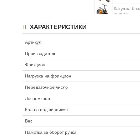
Катушка без
2508PE
Катушка без
ХАРАКТЕРИСТИКИ
2510RPE
Катушка без
Артикул
2510RPE-H
Производитель
Катушка без
3000
Фрикцион
Катушка без
Нагрузка на фрикцион
3012
Передаточное число
Катушка без
3012H
Лесоемкость
Катушка без
Кол-во подшипников
3500H
Вес
Катушка без
3500SH
Намотка за оборот ручки