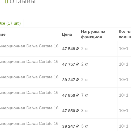
ОТЗЫВЫ
Все (
17
шт.)
Нагрузка на
Нагрузка на
Кол-в
Кол-в
ние
Цена
ние
Цена
фрикцион
фрикцион
подш
подш
ынерционная Daiwa Certate 16
2 кг
10+1
47 548
₽
ынерционная Daiwa Certate 16
2 кг
10+1
47 757
₽
ынерционная Daiwa Certate 16
2 кг
10+1
39 247
₽
ынерционная Daiwa Certate 16
7 кг
10+1
47 850
₽
ынерционная Daiwa Certate 16
3 кг
10+1
47 850
₽
ынерционная Daiwa Certate 16
3 кг
10+1
39 247
₽