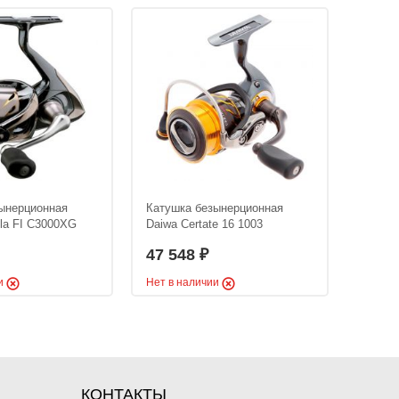
ынерционная
Катушка безынерционная
Катушк
lla FI C3000XG
Daiwa Certate 16 1003
Daiwa 
47 548
47 7
₽
ии
Нет в наличии
Нет в 
КОНТАКТЫ