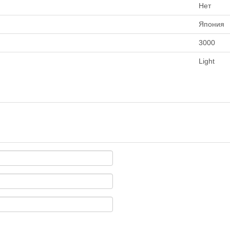
ынерционная Daiwa Certate 16
Нет
8 кг
8+1
43 871
₽
Япония
ынерционная Daiwa Certate 16
8 кг
8+1
44 071
₽
3000
ынерционная Daiwa Certate 16
8 кг
8+1
58 499
Light
₽