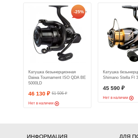
-25%
я
Катушка безынерционная
Катушка безынерц
C
Daiwa Tournament ISO QDA BE
Shimano Stella FI
5000LD
45 590
₽
46 130
61 506
₽
₽
Нет в наличии
Нет в наличии
ИНФОРМАЦИЯ
ДЛЯ П