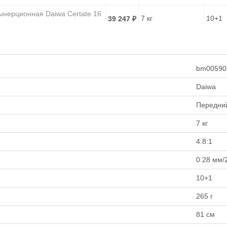
ынерционная Daiwa Certate 16
7 кг
10+1
39 247
₽
ынерционная Daiwa Certate 16
7 кг
10+1
53 100
₽
ынерционная Daiwa Certate 16
bm00590
7 кг
10+1
50 698
₽
Daiwa
ынерционная Daiwa Certate 16
7 кг
10+1
45 974
₽
Передни
ынерционная Daiwa Certate 16
7 кг
7 кг
10+1
50 150
₽
4.8:1
ынерционная Daiwa Certate 16
7 кг
10+1
41 213
₽
0.28 мм/
ынерционная Daiwa Certate 16
10+1
8 кг
8+1
41 213
₽
265 г
ынерционная Daiwa Certate 16
8 кг
8+1
53 153
₽
81 см