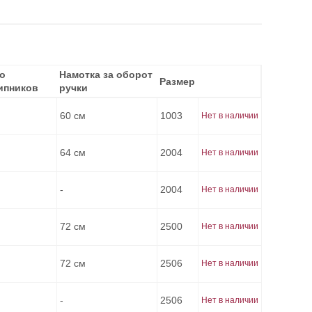
о
о
Намотка за оборот
Намотка за оборот
Размер
Размер
ипников
ипников
ручки
ручки
60 см
1003
Нет в наличии
64 см
2004
Нет в наличии
-
2004
Нет в наличии
72 см
2500
Нет в наличии
72 см
2506
Нет в наличии
-
2506
Нет в наличии