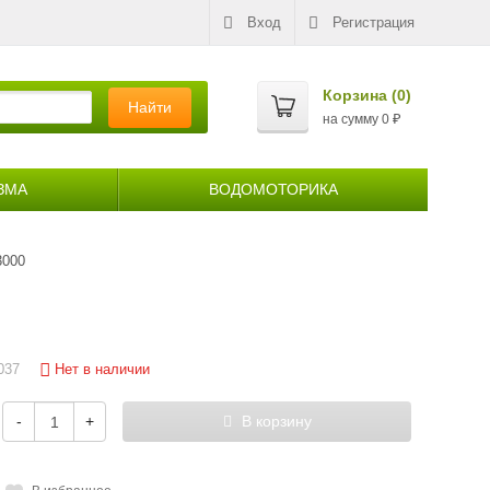
Вход
Регистрация
Корзина (
0
)
Найти
на сумму
0
₽
ЗМА
ВОДОМОТОРИКА
3000
Нет в наличии
037
-
+
В корзину