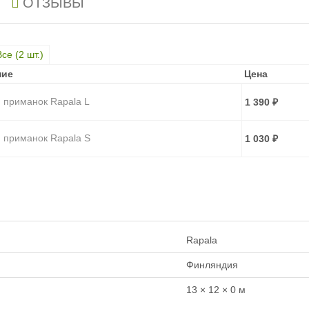
ОТЗЫВЫ
Все (
2
шт.)
ние
ние
Цена
Цена
 приманок Rapala L
1 390
₽
 приманок Rapala S
1 030
₽
Rapala
Финляндия
13 × 12 × 0 м