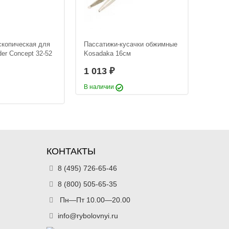
скопическая для
Пассатижи-кусачки обжимные
Коробк
er Concept 32-52
Kosadaka 16см
регули
TB120
1 013
₽
1 04
В наличии
В нали
КОНТАКТЫ
8 (495) 726-65-46
8 (800) 505-65-35
Пн—Пт 10.00—20.00
info@rybolovnyi.ru