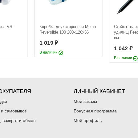
sus VS-
Коробка двухсторонняя Meiho
Стойка теле
Reversible 100 200х126х36
удилищ Feed
см
1 019
₽
1 042
₽
В наличии
В наличии
ОКУПАТЕЛЯ
ЛИЧНЫЙ КАБИНЕТ
идки
Мои заказы
 и самовывоз
Бонусная программа
, возврат и обмен
Мой профиль