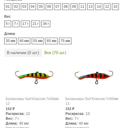
01
02
03
04
05
06
07
08
09
11
13
14
12
10
Вес
5 г
7 г
17 г
21 г
34 г
Длина
35 мм
40 мм
55 мм
65 мм
75 мм
В наличии (
0
шт.)
Все (
70
шт.)
Балансиры Surf Классик 7г/40мм
Балансиры Surf Классик 7г/40мм
12
13
152
152
₽
₽
Раскраска:
12
Раскраска:
13
Вес:
7 г
Вес:
7 г
Длина:
40 мм
Длина:
40 мм