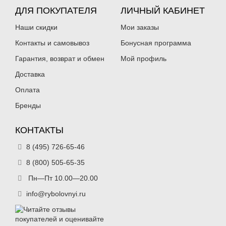
147
147
₽
₽
Раскраска:
ДЛЯ ПОКУПАТЕЛЯ
02
Раскраска:
ЛИЧНЫЙ КАБИНЕТ
03
Вес:
5 г
Вес:
5 г
Длина:
35 мм
Длина:
35 мм
Наши скидки
Мои заказы
Нет в наличии
Нет в наличии
Контакты и самовывоз
Бонусная программа
Гарантия, возврат и обмен
Мой профиль
Доставка
Оплата
Бренды
Балансиры Surf Классик 5г/35мм
Балансиры Surf Классик 5г/35мм
04
05
КОНТАКТЫ
147
147
₽
₽
Раскраска:
04
Раскраска:
05
8 (495) 726-65-46
Вес:
5 г
Вес:
5 г
Длина:
35 мм
Длина:
35 мм
8 (800) 505-65-35
Нет в наличии
Нет в наличии
Пн—Пт 10.00—20.00
info@rybolovnyi.ru