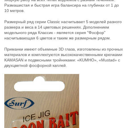
03
04
Размашистая и быстрая игра балансира на глубинах от 1 до
152
152
₽
₽
10 метров.
Раскраска:
03
Раскраска:
04
Вес:
7 г
Вес:
7 г
Длина:
40 мм
Длина:
40 мм
Размерный ряд серии Classic насчитывает 5 моделей разного
Нет в наличии
Нет в наличии
размера и веса в 14 цветовых решениях. Дополнением
модельного ряда Классик - является серия "Фосфор"
насчитывающая 6 цветов и таким же размерным рядом.
Приманки имеют объемные 3D глаза, изготовлены из прочных
материалов и комплектуются высококачественными крючками
KAMASAN и подвесными тройниками: «KUMHO», «Mustad» с
двухцветной фосфорной каплей.
Балансиры Surf Классик 7г/40мм
Балансиры Surf Классик 7г/40мм
05
06
152
152
₽
₽
Раскраска:
05
Раскраска:
06
Вес:
7 г
Вес:
7 г
Длина:
40 мм
Длина:
40 мм
Нет в наличии
Нет в наличии