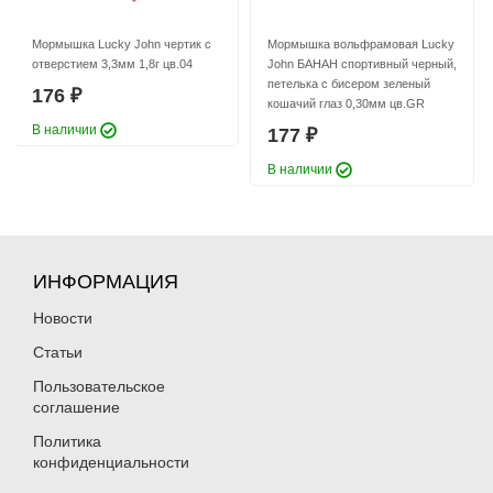
Мормышка Lucky John чертик с
Мормышка вольфрамовая Lucky
отверстием 3,3мм 1,8г цв.04
John БАНАН спортивный черный,
петелька с бисером зеленый
176
₽
кошачий глаз 0,30мм цв.GR
В наличии
177
₽
Балансиры Surf Классик 34г/75мм
Балансиры Surf Классик 5г/35мм
В наличии
14
01
183
147
₽
₽
Раскраска:
14
Раскраска:
01
Вес:
34 г
Вес:
5 г
Длина:
75 мм
Длина:
35 мм
Нет в наличии
Нет в наличии
ИНФОРМАЦИЯ
Новости
Статьи
Пользовательское
соглашение
Политика
Балансиры Surf Классик 5г/35мм
Балансиры Surf Классик 5г/35мм
конфиденциальности
02
03