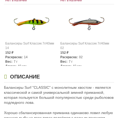
Нет в наличии
Нет в наличии
Балансиры Surf Классик 7г/40мм
Балансиры Surf Классик 7г/40мм
14
02
152
152
₽
₽
Раскраска:
14
Раскраска:
02
Вес:
7 г
Вес:
7 г
Длина:
40 мм
Длина:
40 мм
Нет в наличии
Нет в наличии
ОПИСАНИЕ
Балансиры Surf "CLASSIC" с монолитным хвостом - является
классической и самой универсальной зимней приманкой,
которая пользуется большой популярностью среди рыболовов
подледного лова.
Хорошо сбалансированная приманка одинаково ловил любую
Балансиры Surf Классик 7г/40мм
Балансиры Surf Классик 7г/40мм
хищную рыбу на всех типах водоёмов с разным течением.