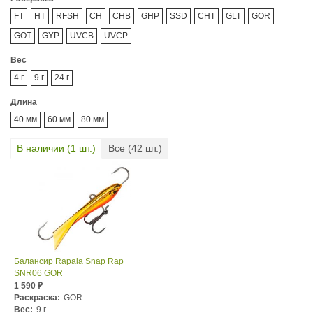
FT
HT
RFSH
CH
CHB
GHP
SSD
CHT
GLT
GOR
GOT
GYP
UVCB
UVCP
Вес
4 г
9 г
24 г
Длина
40 мм
60 мм
80 мм
В наличии (
1
шт.)
Все (
42
шт.)
Балансир Rapala Snap Rap
SNR06 GOR
1 590
₽
Раскраска:
GOR
Вес:
9 г