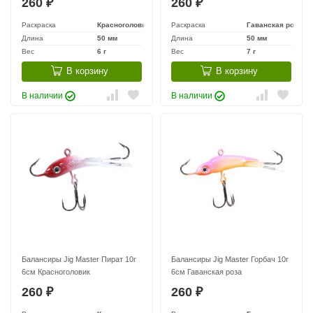
260
260
₽
₽
Раскраска
Красноголовик
Раскраска
Гаванская роза
Длина
50 мм
Длина
50 мм
Вес
6 г
Вес
7 г
В корзину
В корзину
В наличии
В наличии
Балансиры Jig Master Пират 10г
Балансиры Jig Master Горбач 10г
6см Красноголовик
6см Гаванская роза
260
260
₽
₽