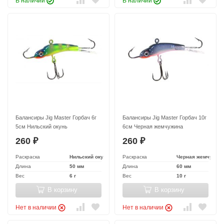
В наличии
В наличии
Балансиры Jig Master Горбач 6г
Балансиры Jig Master Горбач 10г
5см Нильский окунь
6см Черная жемчужина
260
260
₽
₽
Раскраска
Нильский окунь
Раскраска
Черная жемчужин
Длина
50 мм
Длина
60 мм
Вес
6 г
Вес
10 г
В корзину
В корзину
Нет в наличии
Нет в наличии