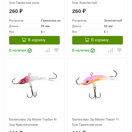
5см Гаванская роза
5см Золотистый
260
260
₽
₽
Раскраска
Гаванская роза
Раскраска
Золотистый
Длина
50 мм
Длина
50 мм
Вес
6 г
Вес
6 г
В корзину
В корзину
В наличии
В наличии
Балансиры Jig Master Горбач 6г
Балансиры Jig Master Пират 7г
5см Красноголовик
5см Гаванская роза