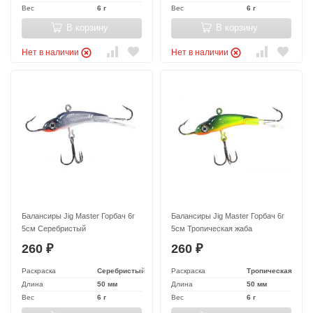
Вес
6 г
Вес
6 г
В корзину
В корзину
Нет в наличии
Нет в наличии
Балансиры Jig Master Горбач 6г
Балансиры Jig Master Горбач 6г
5см Серебристый
5см Тропическая жаба
260
260
₽
₽
Раскраска
Серебристый
Раскраска
Тропическая жаба
Длина
50 мм
Длина
50 мм
Вес
6 г
Вес
6 г