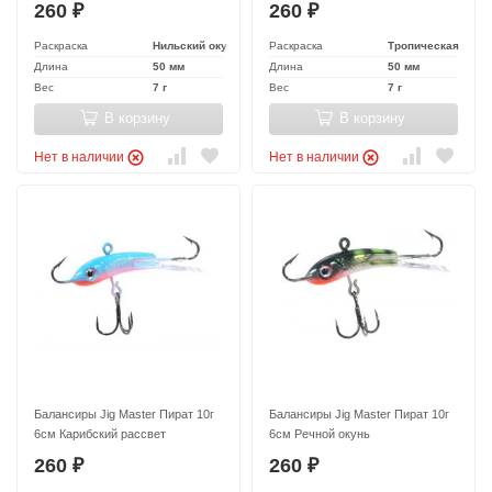
260
260
₽
₽
Раскраска
Нильский окунь
Раскраска
Тропическая жаба
Длина
50 мм
Длина
50 мм
Вес
7 г
Вес
7 г
В корзину
В корзину
Нет в наличии
Нет в наличии
Балансиры Jig Master Пират 10г
Балансиры Jig Master Пират 10г
6см Карибский рассвет
6см Речной окунь
260
260
₽
₽