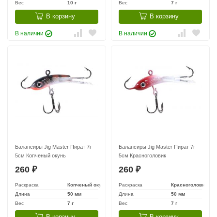
Вес
10 г
Вес
7 г
В корзину
В корзину
В наличии
В наличии
Балансиры Jig Master Пират 7г
Балансиры Jig Master Пират 7г
5см Копченый окунь
5см Красноголовик
260
260
₽
₽
Раскраска
Копченый окунь
Раскраска
Красноголовик
Длина
50 мм
Длина
50 мм
Вес
7 г
Вес
7 г
В корзину
В корзину