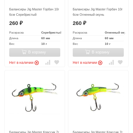
Балансиры Jig Master Горбач 10г
Балансиры Jig Master Горбач 10г
6см Серебристый
6см Огненный окунь
260
260
₽
₽
Раскраска
Серебристый
Раскраска
Огненный окунь
Длина
60 мм
Длина
60 мм
Вес
10 г
Вес
10 г
В корзину
В корзину
Нет в наличии
Нет в наличии
Балансиры Jig Master Классик 7г
Балансиры Jig Master Классик 7г