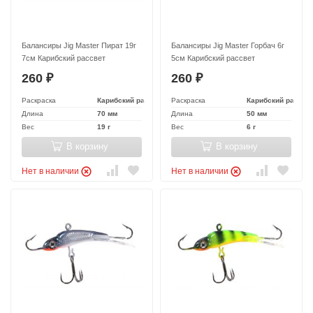
Балансиры Jig Master Пират 19г
Балансиры Jig Master Горбач 6г
7см Карибский рассвет
5см Карибский рассвет
260
260
₽
₽
Раскраска
Карибский рассвет
Раскраска
Карибский рассве
Длина
70 мм
Длина
50 мм
Вес
19 г
Вес
6 г
В корзину
В корзину
Нет в наличии
Нет в наличии