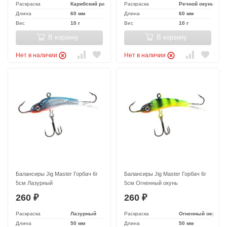
Раскраска
Карибский рассвет
Раскраска
Речной окунь
Длина
60 мм
Длина
60 мм
Вес
10 г
Вес
10 г
В корзину
В корзину
Нет в наличии
Нет в наличии
Балансиры Jig Master Горбач 6г
Балансиры Jig Master Горбач 6г
5см Лазурный
5см Огненный окунь
260
260
₽
₽
Раскраска
Лазурный
Раскраска
Огненный окунь
Длина
50 мм
Длина
50 мм