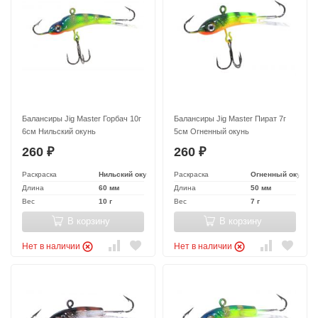
Балансиры Jig Master Горбач 10г
Балансиры Jig Master Пират 7г
6см Нильский окунь
5см Огненный окунь
260
260
₽
₽
Раскраска
Нильский окунь
Раскраска
Огненный окунь
Длина
60 мм
Длина
50 мм
Вес
10 г
Вес
7 г
В корзину
В корзину
Нет в наличии
Нет в наличии