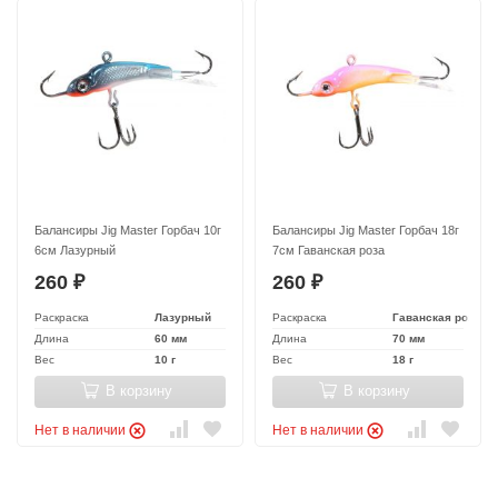
Балансиры Jig Master Горбач 10г
Балансиры Jig Master Горбач 18г
6см Лазурный
7см Гаванская роза
260
260
₽
₽
Раскраска
Лазурный
Раскраска
Гаванская роза
Длина
60 мм
Длина
70 мм
Вес
10 г
Вес
18 г
В корзину
В корзину
Нет в наличии
Нет в наличии