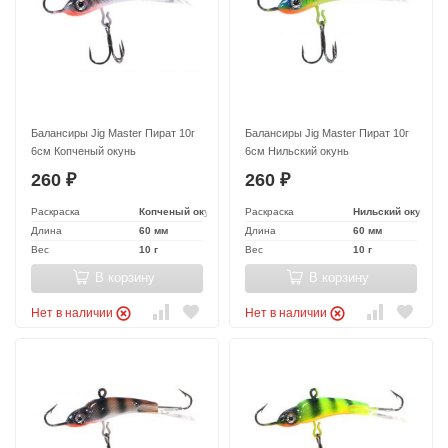
Балансиры Jig Master Пират 10г
Балансиры Jig Master Пират 10г
6см Копченый окунь
6см Нильский окунь
260
260
₽
₽
Раскраска
Копченый окунь
Раскраска
Нильский окунь
Длина
60 мм
Длина
60 мм
Вес
10 г
Вес
10 г
В корзину
В корзину
Нет в наличии
Нет в наличии