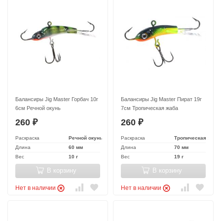
Балансиры Jig Master Горбач 10г
Балансиры Jig Master Пират 19г
6см Речной окунь
7см Тропическая жаба
260
260
₽
₽
Раскраска
Речной окунь
Раскраска
Тропическая жаба
Длина
60 мм
Длина
70 мм
Вес
10 г
Вес
19 г
В корзину
В корзину
Нет в наличии
Нет в наличии