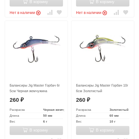
В корзину
В корзину
Нет в наличии
Нет в наличии
Балансиры Jig Master Горбач 6г
Балансиры Jig Master Горбач 10г
5см Черная жемчужина
6см Золотистый
260
260
₽
₽
Раскраска
Черная жемчужина
Раскраска
Золотистый
Длина
50 мм
Длина
60 мм
Вес
6 г
Вес
10 г
В корзину
В корзину