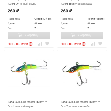
4.9см Огненный окунь
4.9см Тропическая жаба
260
260
₽
₽
Раскраска
Огненный окунь
Раскраска
Тропическая жаба
Длина
49 мм
Длина
49 мм
Вес
7 г
Вес
7 г
В корзину
В корзину
Нет в наличии
Нет в наличии
Балансиры Jig Master Пират 7г
Балансиры Jig Master Пират 7г
5см Нильский окунь
5см Тропическая жаба