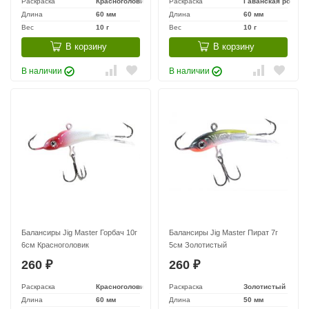
Раскраска
Красноголовик
Раскраска
Гаванская роза
Длина
60 мм
Длина
60 мм
Вес
10 г
Вес
10 г
В корзину
В корзину
В наличии
В наличии
Балансиры Jig Master Горбач 10г
Балансиры Jig Master Пират 7г
6см Красноголовик
5см Золотистый
260
260
₽
₽
Раскраска
Красноголовик
Раскраска
Золотистый
Длина
60 мм
Длина
50 мм