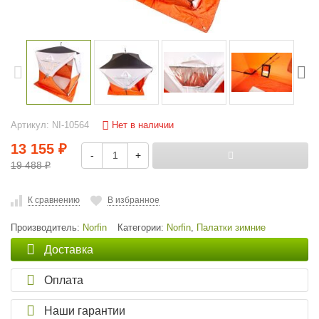
Нет в наличии
Артикул:
NI-10564
13 155
₽
-
+
19 488
₽
К сравнению
В избранное
Производитель:
Norfin
Категории:
Norfin
,
Палатки зимние
Доставка
Оплата
Наши гарантии