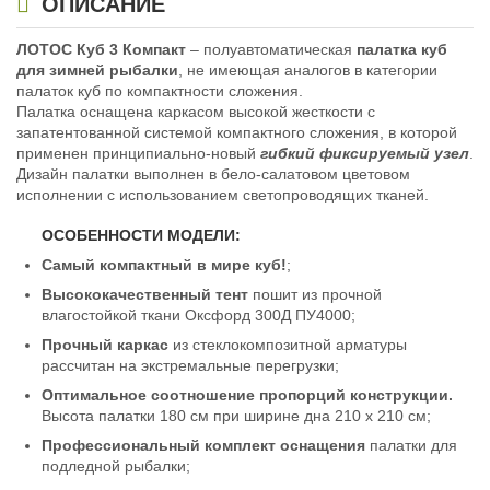
ОПИСАНИЕ
Нет в наличии
Нет в наличии
ЛОТОС Куб 3 Компакт
– полуавтоматическая
палатка куб
для зимней рыбалки
, не имеющая аналогов в категории
палаток куб по компактности сложения.
Палатка оснащена каркасом высокой жесткости с
запатентованной системой компактного сложения, в которой
применен принципиально-новый
гибкий фиксируемый узел
.
Дизайн палатки выполнен в бело-салатовом цветовом
исполнении с использованием светопроводящих тканей.
Палатка для зимней рыбалки
Палатка для зимней рыбалки
Лотос Куб 3 Классик Эко
Лотос Куб 3С Классик (Зеленая)
9 900
ОСОБЕННОСТИ МОДЕЛИ:
12 500
₽
₽
Длина в сумке:
145 см
Длина в сумке:
145 см
Самый компактный в мире куб!
;
Материал дуг:
Стеклокомпозит
Материал дуг:
Алюминий
Слоев:
1
Слоев:
1
Высококачественный тент
пошит из прочной
Цвет:
Серый, зеленый
Цвет:
Серый, зеленый
влагостойкой ткани Оксфорд 300Д ПУ4000;
Нет в наличии
Нет в наличии
Прочный каркас
из стеклокомпозитной арматуры
рассчитан на экстремальные перегрузки;
Оптимальное соотношение пропорций конструкции.
Высота палатки 180 см при ширине дна 210 х 210 см;
Профессиональный комплект оснащения
палатки для
подледной рыбалки;