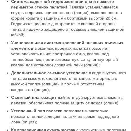
Система надежной гидроизоляции дна и нижнего
Палатка для зимней рыбалки
Палатка для зимней рыбалки
периметра стенок палатки!
Палатка устанавливается
Лотос Куб 3С Классик
Лотос Куб 3 Компакт Термо
внутрь гидроизоляционного дна (опция), выполненного в
(Оранжевая)
22 900
₽
форме корыта с защитными бортиками высотой 20 см.
12 500
Длина в сумке:
95 см
₽
Гидроизоляционное дно крепится с внешней стороны
Длина в сумке:
145 см
Материал дуг:
Стеклокомпозит
тента и надежно защищено от осадков внешней защитной
Материал дуг:
Стеклокомпозит
Слоев:
3
Слоев:
юбкой;
1
Цвет:
Серый, зеленый
Цвет:
Серый, оранжевый
Нет в наличии
Универсальная система креплений внешних съемных
Нет в наличии
элементов
в оконных проемах палатки позволяет
устанавливать в них: прозрачное окно, клапан под
теплообменник, противомоскитную сетку, огнеупорный
клапан для установки дровяной печи (опция);
Дополнительное съемное утепление
в виде внутреннего
тента из высокотехнологичного нетканого материала с
высокой теплоизоляцией и полным отсутствием
конденсата (опция);
Палатка для зимней рыбалки
Съемный влагозащитный тент
дублирует все элементы
Лотос Куб 3 Компакт
14 931
палатки, обеспечивая полную защиту от дождя (опция);
₽
Длина в сумке:
95 см
Утепленный пол палатки
позволяет значительно
Материал дуг:
Стеклокомпозит
повысить теплоизоляцию палатки во время подледного
Слоев:
1
лова (опция);
Цвет:
Серый, зеленый
Нет в наличии
Компрессионная сумка-рюкзак
с увеличенным полезным