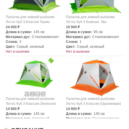
Палатка для зимней рыбалки
Палатка для зимней рыбалки
Лотос Куб 3 Классик Термо
Лотос Куб 3 Компакт Эко
24 000
10 900
₽
₽
Длина в сумке:
145 см
Длина в сумке:
95 см
Материал дуг:
Стеклокомпозит
Материал дуг:
Стеклокомпозит
Слоев:
3
Слоев:
1
Цвет:
Серый, зеленый
Цвет:
Серый, зеленый
Нет в наличии
Нет в наличии
Палатка для зимней рыбалки
Палатка для зимней рыбалки
Лотос Куб 3 Классик (Зеленая)
Лотос Куб 3 Классик (Оранжевая)
14 900
14 900
₽
₽
Длина в сумке:
145 см
Длина в сумке:
145 см
Материал дуг:
Алюминий
Материал дуг:
Стеклокомпозит
Слоев:
1
Слоев:
1
Цвет:
Серый, зеленый
Цвет:
Серый, оранжевый