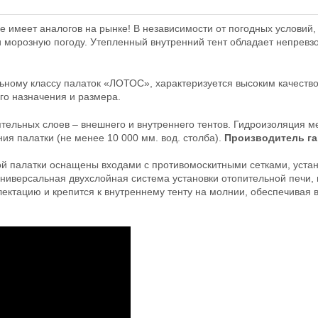
 имеет аналогов на рынке! В независимости от погодных условий, 
и морозную погоду. Утепленный внутренний тент обладает непрев
льному классу палаток «ЛОТОС», характеризуется высоким качеств
го назначения и размера.
ятельных слоев – внешнего и внутреннего тентов. Гидроизоляция ме
 палатки (не менее 10 000 мм. вод. столба).
Производитель га
ой палатки оснащены входами с противомоскитными сетками, уста
универсальная двухслойная система установки отопительной печи,
лектацию и крепится к внутреннему тенту на молнии, обеспечивая