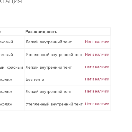
КТАЦИЯ
т
т
Разновидность
Разновидность
вковый
Легкий внутренний тент
Нет в наличии
вковый
Утепленный внутренний тент
Нет в наличии
ый, красный
Легкий внутренний тент
Нет в наличии
уфляж
Без тента
Нет в наличии
уфляж
Легкий внутренний тент
Нет в наличии
уфляж
Утепленный внутренний тент
Нет в наличии