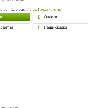
В избранное
Лотос
Категории:
Лотос
,
Палатки зимние
ка
Оплата
арантии
Наши скидки