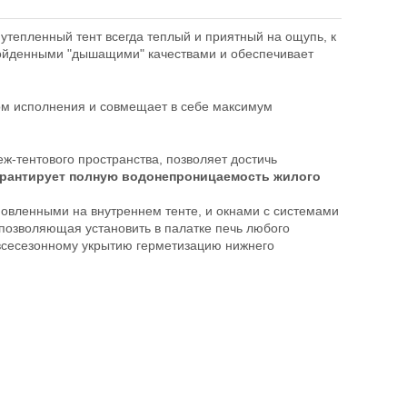
утепленный тент всегда теплый и приятный на ощупь, к
зойденными "дышащими" качествами и обеспечивает
ом исполнения и совмещает в себе максимум
ж-тентового пространства, позволяет достичь
рантирует полную водонепроницаемость жилого
новленными на внутреннем тенте, и окнами с системами
 позволяющая установить в палатке печь любого
 всесезонному укрытию герметизацию нижнего