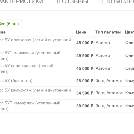
РАКТЕРИСТИКИ
ОТЗЫВЫ
КОМПЛЕ
Все (
6
шт.)
ние
ние
Цена
Цена
Тип палатки
Тип палатки
Цве
Цве
ос 5У оливковая (легкий внутренний
Автомат
Оли
45 000
₽
ос 5УТ оливковая (утепленный
Автомат
Оли
49 900
₽
тент)
ос 5У серо-красная (легкий
Автомат
Сер
45 000
₽
тент)
с 5У (без тента)
Зонт, Автомат
Кам
28 000
₽
ос 5У камуфляж (легкий внутренний
Зонт, Автомат
Кам
34 900
₽
ос 5УТ камуфляж (утепленный
Зонт, Автомат
Кам
38 900
₽
тент)