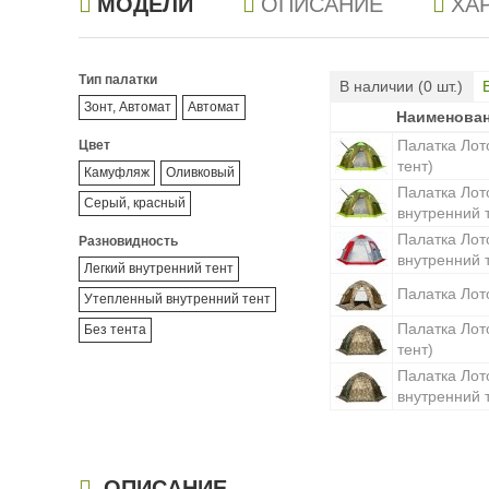
МОДЕЛИ
ОПИСАНИЕ
ХА
Тип палатки
В наличии (
0
шт.)
Зонт, Автомат
Автомат
Наименова
Наименова
Палатка Лот
Цвет
тент)
Камуфляж
Оливковый
Палатка Лот
Серый, красный
внутренний 
Палатка Лот
Разновидность
внутренний 
Легкий внутренний тент
Палатка Лото
Утепленный внутренний тент
Палатка Лот
Без тента
тент)
Палатка Лот
внутренний 
ОПИСАНИЕ