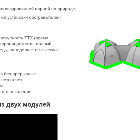
иализированной парной на природе;
ма установки обогревателей;
вокупность ТТХ (время
онепроницаемость, полный
едь, определяет ее высокую
ся без-прерывные
 позволяет
м.
того поколения.
из двух модулей