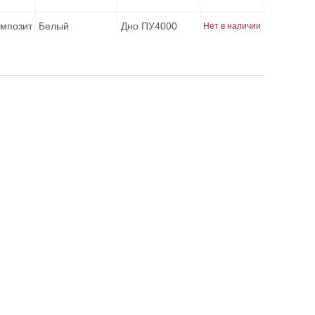
омпозит
Белый
Дно ПУ4000
Нет в наличии
омпозит
Серый, зеленый
Дно ПУ4000
Нет в наличии