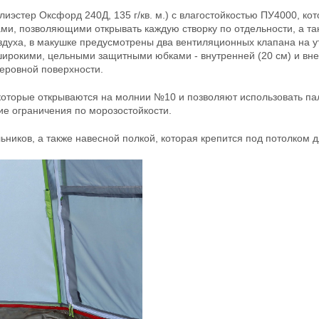
лиэстер Оксфорд 240Д, 135 г/кв. м.) с влагостойкостью ПУ4000, к
и, позволяющими открывать каждую створку по отдельности, а так
оздуха, в макушке предусмотрены два вентиляционных клапана на
ирокими, цельными защитными юбками - внутренней (20 см) и вне
неровной поверхности.
которые открываются на молнии №10 и позволяют использовать па
е ограничения по морозостойкости.
ников, а также навесной полкой, которая крепится под потолком 