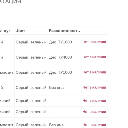
КТАЦИЯ
л дуг
л дуг
Цвет
Цвет
Разновидность
Разновидность
ий
Серый, зеленый
Дно ПУ1000
Нет в наличии
ий
Серый, зеленый
Дно ПУ4000
Нет в наличии
омпозит
Серый, зеленый
Дно ПУ1000
Нет в наличии
ий
Серый, зеленый
Без дна
Нет в наличии
миний
Серый, зеленый
-
Нет в наличии
миний
Серый, зеленый
-
Нет в наличии
омпозит
Серый, зеленый
Без дна
Нет в наличии