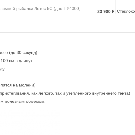
 зимней рыбалки Лотос 5С (дно ПУ4000,
Стеклок
23 900
₽
 зимней рыбалки Лотос 5С (дно ПУ4000,
Стеклок
23 900
₽
ссе (до 30 секунд)
100 см в длину)
оду
пятся на молнии)
ристегивания, как легкого, так и утепленного внутреннего тента)
ным полезным объемом.