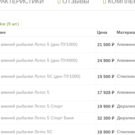
РАКТЕРИСТИКИ
ОТЗЫВЫ
КОМПЛЕ
Все (
9
шт.)
ние
ние
Цена
Цена
Материа
Материа
 зимней рыбалки Лотос 5 (дно ПУ1000)
Алюмин
21 500
₽
 зимней рыбалки Лотос 5 (дно ПУ4000)
Алюмин
24 900
₽
 зимней рыбалки Лотос 5С (дно ПУ1000)
Стеклок
19 500
₽
 зимней рыбалки Лотос 5
Алюмин
17 928
₽
 зимней рыбалки Лотос 5 Спорт
Дюралю
19 900
₽
 зимней рыбалки Лотос 5 Спорт Баня
Дюралю
32 300
₽
 зимней рыбалки Лотос 5С
Стеклок
18 900
₽